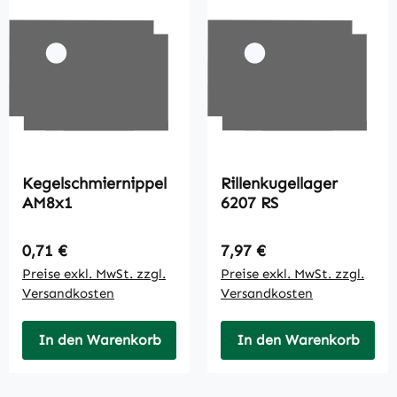
Kegelschmiernippel
Rillenkugellager
AM8x1
6207 RS
Regulärer Preis:
Regulärer Preis:
0,71 €
7,97 €
Preise exkl. MwSt. zzgl.
Preise exkl. MwSt. zzgl.
Versandkosten
Versandkosten
In den Warenkorb
In den Warenkorb