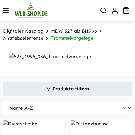
Zum Hauptinhalt springen
Wa
Digitaler Katalog
MDW 527 ab BJ1996
Antriebselemente
Trommelvorgelege
Produkte filtern