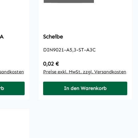
30A
Scheibe
DIN9021-A5,3-ST-A3C
Regulärer Preis:
0,02 €
rsandkosten
Preise exkl. MwSt. zzgl. Versandkosten
rb
In den Warenkorb