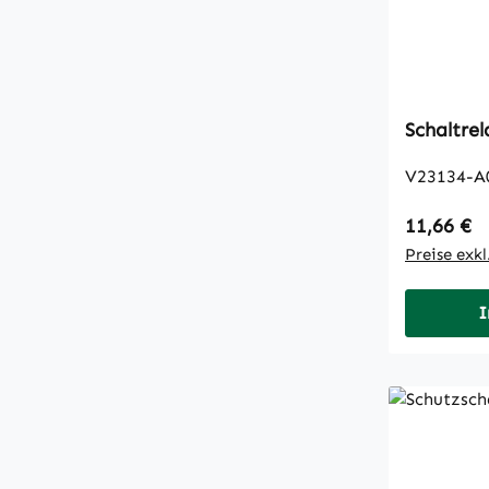
Schaltre
V23134-A
Regulärer
11,66 €
Preise exk
I