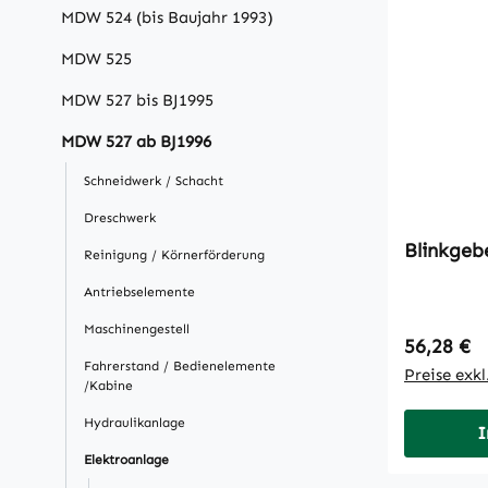
MDW 524 (bis Baujahr 1993)
MDW 525
MDW 527 bis BJ1995
MDW 527 ab BJ1996
Schneidwerk / Schacht
Dreschwerk
Blinkgeb
Reinigung / Körnerförderung
Antriebselemente
Maschinengestell
Regulärer
56,28 €
Fahrerstand / Bedienelemente
Preise exk
/Kabine
Hydraulikanlage
I
Elektroanlage