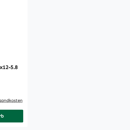
tschraube M3x12-5.8
rsandkosten
rb