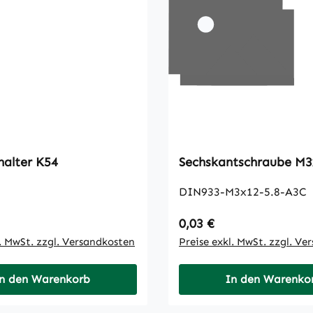
halter K54
Sechskan
DIN933-M3x12-5.8-A3C
 Preis:
Regulärer Preis:
0,03 €
l. MwSt. zzgl. Versandkosten
Preise exkl. MwSt. zzgl. Ve
n den Warenkorb
In den Warenko