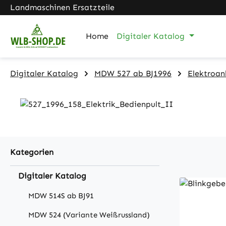
Landmaschinen Ersatzteile
m Hauptinhalt springen
Zur Suche springen
Zur Hauptnavigation springen
Home
Digitaler Katalog
Digitaler Katalog
MDW 527 ab BJ1996
Elektroan
Kategorien
Digitaler Katalog
MDW 514S ab BJ91
MDW 524 (Variante Weißrussland)