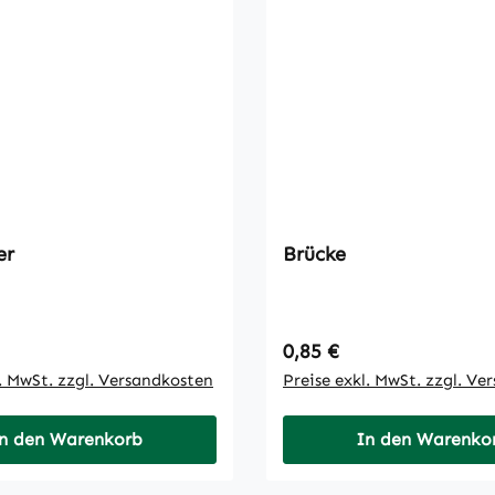
er
Brücke
 Preis:
Regulärer Preis:
0,85 €
l. MwSt. zzgl. Versandkosten
Preise exkl. MwSt. zzgl. Ve
n den Warenkorb
In den Warenko