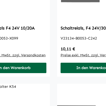
lais F4 24V 10/20A
Schaltrelais, F4 24V/
0053-X099
V23134-B0053-C242
 Preis:
Regulärer Preis:
10,11 €
l. MwSt. zzgl. Versandkosten
Preise exkl. MwSt. zzgl. Ve
n den Warenkorb
In den Warenko