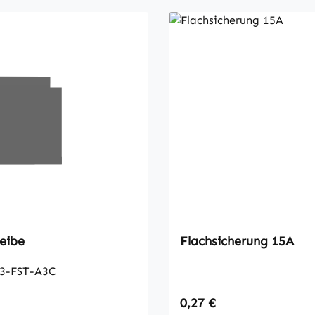
eibe
Flachsicherung 15A
3-FST-A3C
 Preis:
Regulärer Preis:
0,27 €