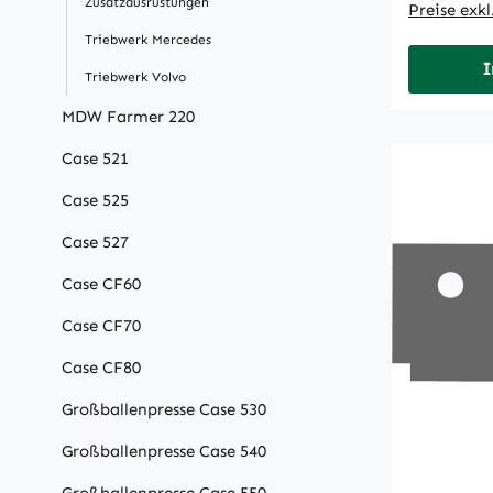
Zusatzausrüstungen
Preise exk
Triebwerk Mercedes
I
Triebwerk Volvo
MDW Farmer 220
Case 521
Case 525
Case 527
Case CF60
Case CF70
Case CF80
Großballenpresse Case 530
Großballenpresse Case 540