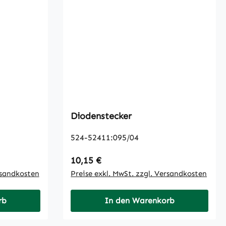
Diodenstecker
524-52411:095/04
Regulärer Preis:
10,15 €
rsandkosten
Preise exkl. MwSt. zzgl. Versandkosten
rb
In den Warenkorb