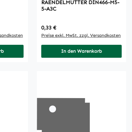
RAENDELMUTTER DIN466-M5-
5-A3C
Regulärer Preis:
0,33 €
rsandkosten
Preise exkl. MwSt. zzgl. Versandkosten
rb
In den Warenkorb