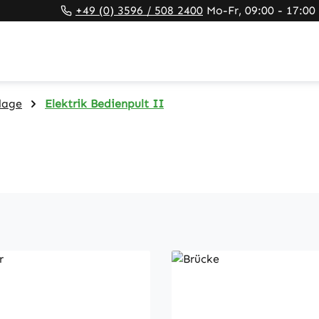
+49 (0) 3596 / 508 2400
Mo-Fr, 09:00 - 17:00
lage
Elektrik Bedienpult II