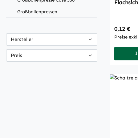
Großballenpresse Case 550
Großballenpressen
Regulärer
0,12 €
Preise exk
Hersteller
I
Preis