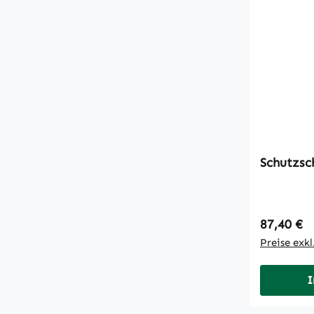
Schutzsc
Regulärer
87,40 €
Preise exk
I