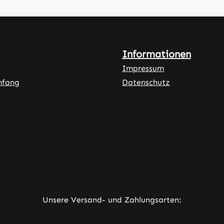
Informationen
Impressum
mfang
Datenschutz
ner Link)
externer Link)
neuem Tab (externer Link)
rner Link)
Unsere Versand- und Zahlungsarten: