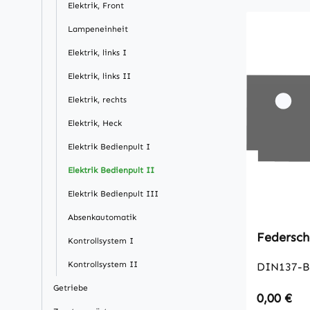
Elektrik, Front
Lampeneinheit
Elektrik, links I
Elektrik, links II
Elektrik, rechts
Elektrik, Heck
Elektrik Bedienpult I
Elektrik Bedienpult II
Elektrik Bedienpult III
Absenkautomatik
Federsch
Kontrollsystem I
Kontrollsystem II
DIN137-B
Getriebe
Regulärer
0,00 €