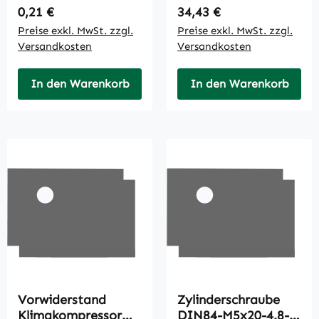
Regulärer Preis:
Regulärer Preis:
0,21 €
34,43 €
Preise exkl. MwSt. zzgl.
Preise exkl. MwSt. zzgl.
Versandkosten
Versandkosten
In den Warenkorb
In den Warenkorb
Vorwiderstand
Zylinderschraube
Klimakompressor
DIN84-M5x20-4.8-