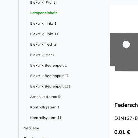
Elektrik, Front
Lampeneinheit
Elektrik, links I
Elektrik, links II
Elektrik, rechts
Elektrik, Heck
Elektrik Bedienpult I
Elektrik Bedienpult II
Elektrik Bedienpult III
Absenkautomatik
Federsch
Kontrollsystem I
DIN137-B
Kontrollsystem II
Getriebe
Regulärer
0,01 €