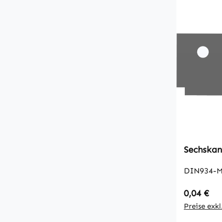
DIN934-M
Regulärer
0,04 €
Preise exk