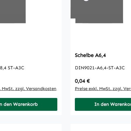
Scheibe A6,4
8,4 ST-A3C
DIN9021-A6,4-ST-A3C
 Preis:
Regulärer Preis:
0,04 €
l. MwSt. zzgl. Versandkosten
Preise exkl. MwSt. zzgl. Ve
n den Warenkorb
In den Warenko