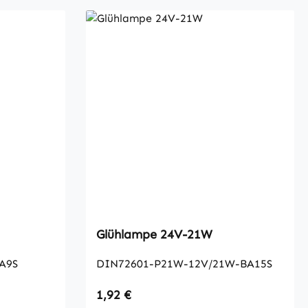
Glühlampe 24V-21W
A9S
DIN72601-P21W-12V/21W-BA15S
Regulärer Preis:
1,92 €