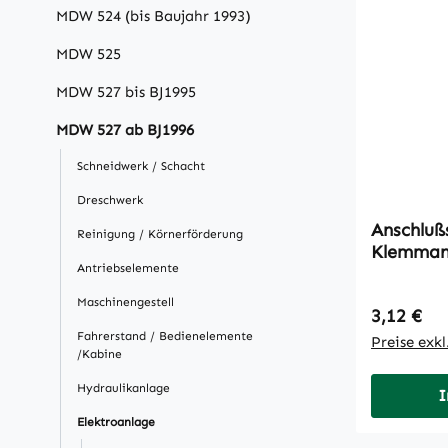
MDW 524 (bis Baujahr 1993)
MDW 525
MDW 527 bis BJ1995
MDW 527 ab BJ1996
Schneidwerk / Schacht
Dreschwerk
Anschlußs
Reinigung / Körnerförderung
Klemman
Antriebselemente
Maschinengestell
Regulärer
3,12 €
Fahrerstand / Bedienelemente
Preise exk
/Kabine
Hydraulikanlage
I
Elektroanlage