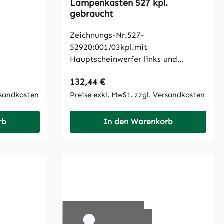
Lampenkasten 527 kpl.
gebraucht
Zeichnungs-Nr.527-
52920:001/03kpl.mit
Hauptscheinwerfer links und
Blinkleuchte links
Regulärer Preis:
132,44 €
rsandkosten
Preise exkl. MwSt. zzgl. Versandkosten
rb
In den Warenkorb