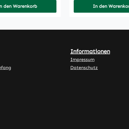
n den Warenkorb
In den Warenko
Informationen
Impressum
mfang
Datenschutz
ner Link)
externer Link)
neuem Tab (externer Link)
rner Link)