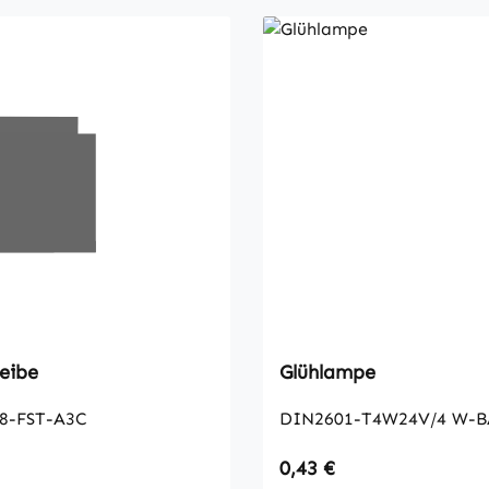
eibe
Glühlampe
8-FST-A3C
DIN2601-T4W24V/4 W-B
 Preis:
Regulärer Preis:
0,43 €