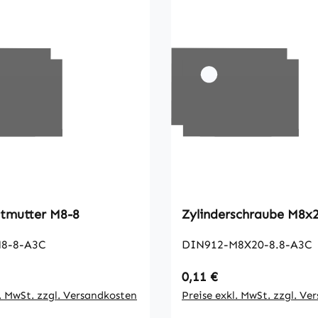
Sechskantmutter M8-8
Zylinderschr
8-8-A3C
DIN912-M8X20-8.8-A3C
 Preis:
Regulärer Preis:
0,11 €
l. MwSt. zzgl. Versandkosten
Preise exkl. MwSt. zzgl. Ve