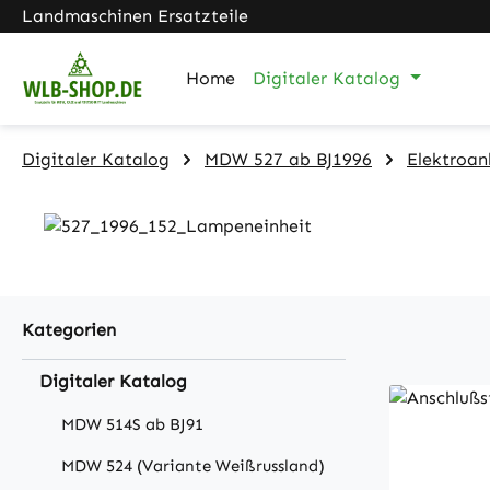
Landmaschinen Ersatzteile
m Hauptinhalt springen
Zur Suche springen
Zur Hauptnavigation springen
Home
Digitaler Katalog
Digitaler Katalog
MDW 527 ab BJ1996
Elektroan
Kategorien
Digitaler Katalog
MDW 514S ab BJ91
MDW 524 (Variante Weißrussland)