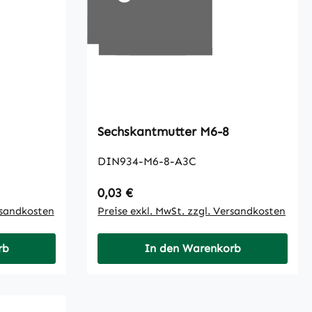
Sechskantmutter M6-8
DIN934-M6-8-A3C
Regulärer Preis:
0,03 €
rsandkosten
Preise exkl. MwSt. zzgl. Versandkosten
rb
In den Warenkorb