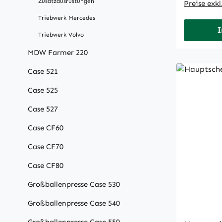
Zusatzausrüstungen
Preise exk
Triebwerk Mercedes
I
Triebwerk Volvo
MDW Farmer 220
Case 521
Case 525
Case 527
Case CF60
Case CF70
Case CF80
Großballenpresse Case 530
Großballenpresse Case 540