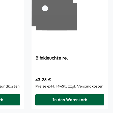
Blinkleuchte re.
Regulärer Preis:
43,25 €
rsandkosten
Preise exkl. MwSt. zzgl. Versandkosten
rb
In den Warenkorb