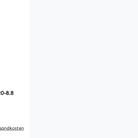
aube M8x20-8.8
rsandkosten