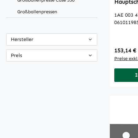
Großballenpresse Case 550
Hauptsch
Großballenpressen
1AE 003 4
06101198
Hersteller
Regulärer
153,14 €
Preis
Preise exk
I