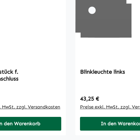
tück f.
Blinkleuchte links
schluss
 Preis:
Regulärer Preis:
43,25 €
l. MwSt. zzgl. Versandkosten
Preise exkl. MwSt. zzgl. Ve
n den Warenkorb
In den Warenko