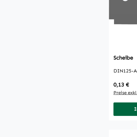
Scheibe
DIN125-A
Regulärer
0,13 €
Preise exk
I