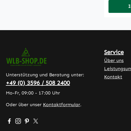
I
Service
Über uns
Leistungsu
Unterstützung und Beratung unter:
Kontakt
+49 (0) 3596 / 508 2400
Mo-Fr, 09:00 - 17:00 Uhr
Oder über unser
Kontaktformular
.
Besuche uns auf Facebook – öffnet in neuem Tab (exter
Schau auf Instagram vorbei – öffnet in neuem Tab (
Lass dich auf Pinterest inspirieren – öffnet in 
Folge uns auf X – öffnet in neuem Tab (exte