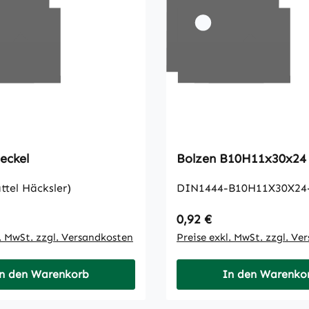
eckel
Bolzen B10H11x30x24
ttel Häcksler)
DIN1444-B10H11X30X24
 Preis:
Regulärer Preis:
0,92 €
l. MwSt. zzgl. Versandkosten
Preise exkl. MwSt. zzgl. Ve
n den Warenkorb
In den Warenko