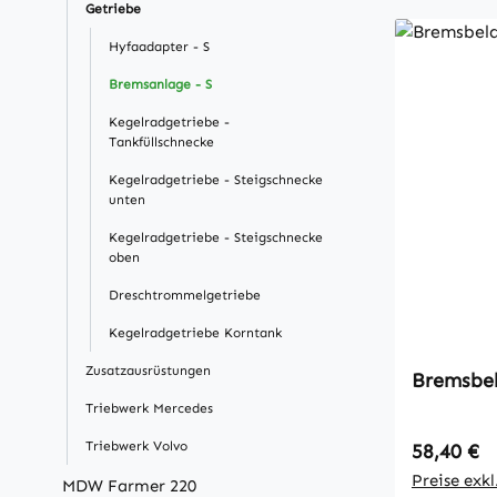
Getriebe
Hyfaadapter - S
Bremsanlage - S
Kegelradgetriebe -
Tankfüllschnecke
Kegelradgetriebe - Steigschnecke
unten
Kegelradgetriebe - Steigschnecke
oben
Dreschtrommelgetriebe
Kegelradgetriebe Korntank
Zusatzausrüstungen
Bremsbe
Triebwerk Mercedes
Triebwerk Volvo
Regulärer
58,40 €
Preise exk
MDW Farmer 220