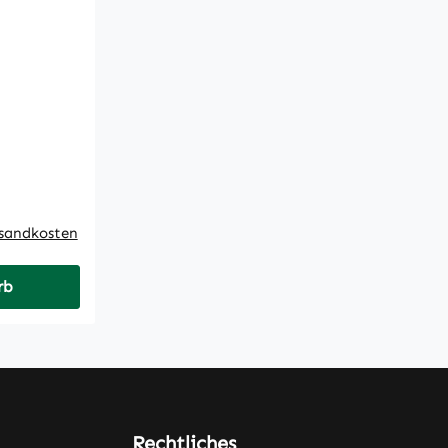
rsandkosten
rb
Rechtliches