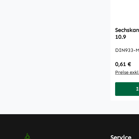
Sechskantsc
10.9
DIN933-M
Regulärer
0,61 €
Preise exk
I
Service