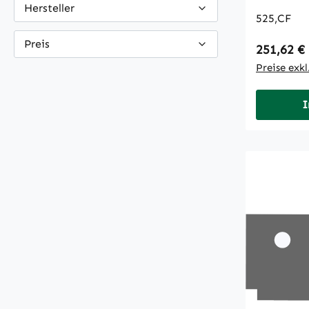
Hersteller
525,CF
Preis
Regulärer
251,62 €
Preise exk
I