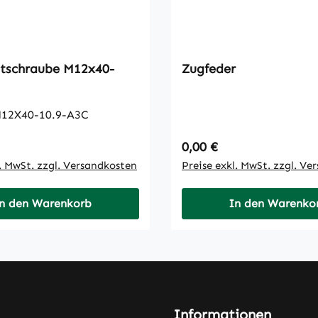
hraube M12x40-
Zugfeder
12X40-10.9-A3C
 Preis:
Regulärer Preis:
0,00 €
l. MwSt. zzgl. Versandkosten
Preise exkl. MwSt. zzgl. Ve
n den Warenkorb
In den Warenko
Informationen