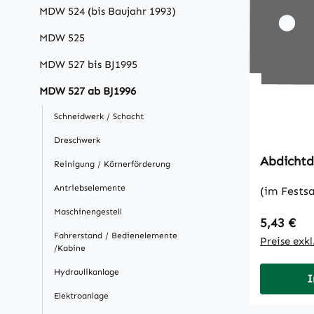
MDW 524 (bis Baujahr 1993)
MDW 525
MDW 527 bis BJ1995
MDW 527 ab BJ1996
Schneidwerk / Schacht
Dreschwerk
Abdichtd
Reinigung / Körnerförderung
Antriebselemente
(im Festsa
Maschinengestell
Regulärer
5,43 €
Fahrerstand / Bedienelemente
Preise exk
/Kabine
Hydraulikanlage
I
Elektroanlage