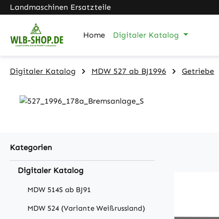
Landmaschinen Ersatzteile
m Hauptinhalt springen
Zur Suche springen
Zur Hauptnavigation springen
Home
Digitaler Katalog
Digitaler Katalog
MDW 527 ab BJ1996
Getriebe
Kategorien
Digitaler Katalog
MDW 514S ab BJ91
MDW 524 (Variante Weißrussland)