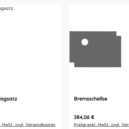
lagsatz
Bremsscheibe
 Preis:
Regulärer Preis:
384,06 €
l. MwSt. zzgl. Versandkosten
Preise exkl. MwSt. zzgl. Ve