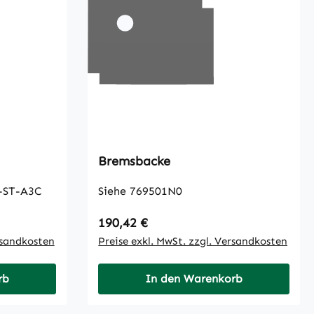
Bremsbacke
-ST-A3C
Siehe 769501N0
Regulärer Preis:
190,42 €
rsandkosten
Preise exkl. MwSt. zzgl. Versandkosten
rb
In den Warenkorb