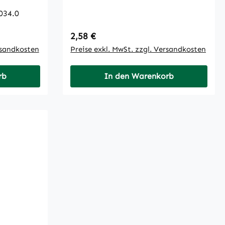
034.0
Regulärer Preis:
2,58 €
rsandkosten
Preise exkl. MwSt. zzgl. Versandkosten
rb
In den Warenkorb