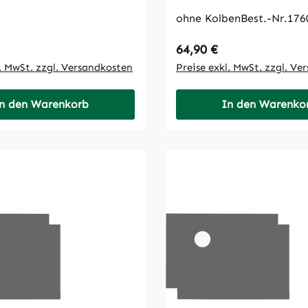
ohne KolbenBest.-Nr.176
 Preis:
Regulärer Preis:
64,90 €
l. MwSt. zzgl. Versandkosten
Preise exkl. MwSt. zzgl. Ve
n den Warenkorb
In den Warenko