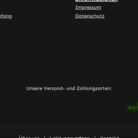
Impressum
mfang
Datenschutz
ner Link)
externer Link)
neuem Tab (externer Link)
rner Link)
Unsere Versand- und Zahlungsarten: