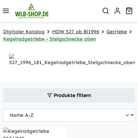
Zum Hauptinhalt springen
Wa
Digitaler Katalog
MDW 527 ab BJ1996
Getriebe
Kegelradgetriebe - Steigschnecke oben
Produkte filtern