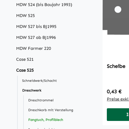
MDW 524 (bis Baujahr 1993)
MDW 525
MDW 527 bis BJ1995
MDW 527 ab BJ1996
MDW Farmer 220
Case 521
Scheibe
Case 525
Schneidwerk/Schacht
Regulärer
Dreschwerk
0,43 €
Preise exk
Dreschtrommel
Dreschkorb mit Verstellung
I
Fangtuch, Profilblech