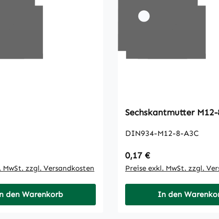
Sechskantmutter M1
DIN934-M12-8-A3C
 Preis:
Regulärer Preis:
0,17 €
l. MwSt. zzgl. Versandkosten
Preise exkl. MwSt. zzgl. Ve
n den Warenkorb
In den Warenko