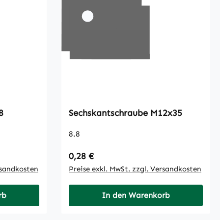
2-8
Sechskantschraube M12x35
8.8
Regulärer Preis:
0,28 €
rsandkosten
Preise exkl. MwSt. zzgl. Versandkosten
rb
In den Warenkorb