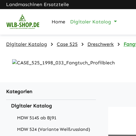
Landmaschinen Ersatzteile
m Hauptinhalt springen
Zur Suche springen
Zur Hauptnavigation springen
Home
Digitaler Katalog
Digitaler Katalog
Case 525
Dreschwerk
Fangt
Kategorien
Digitaler Katalog
MDW 514S ab BJ91
MDW 524 (Variante Weißrussland)