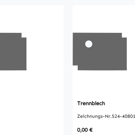
Trennblech
Zeichnungs-Nr.524-40801
 Preis:
Regulärer Preis:
0,00 €