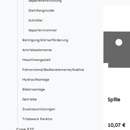
Separiereinrichtung
Steinfangmulde
Schüttler
Separiertrommel
Reinigung/Körnerförderung
Antriebselemente
Maschinengestell
Fahrerstand/Bedienelemente/Kabine
Hydraulikanlage
Elektroanlage
Spille
Getriebe
Zusatzausrüstungen
Triebwerk Perkins
Regulärer
10,07 €
Case 527