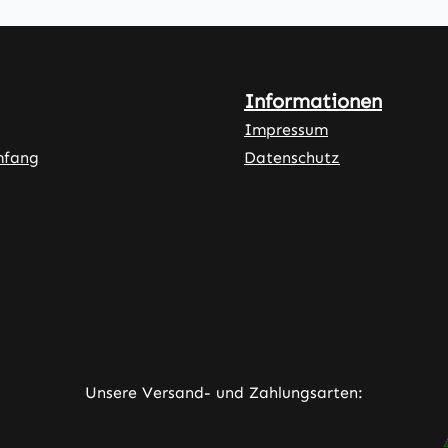
Informationen
Impressum
mfang
Datenschutz
ner Link)
externer Link)
neuem Tab (externer Link)
rner Link)
Unsere Versand- und Zahlungsarten: