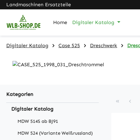
Landmaschinen Ersatzteile
m Hauptinhalt springen
Zur Suche springen
Zur Hauptnavigation springen
Home
Digitaler Katalog
Digitaler Katalog
Case 525
Dreschwerk
Dres
Kategorien
Digitaler Katalog
MDW 514S ab BJ91
MDW 524 (Variante Weißrussland)