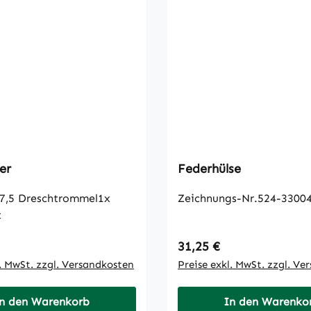
er
Federhülse
ommel1x
Zeichnungs-Nr.524-33004
t
 Preis:
Regulärer Preis:
31,25 €
l. MwSt. zzgl. Versandkosten
Preise exkl. MwSt. zzgl. Ve
n den Warenkorb
In den Warenko