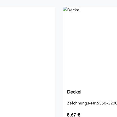
Deckel
Zeichnungs-Nr.5550-3200
 Preis:
Regulärer Preis:
8,67 €