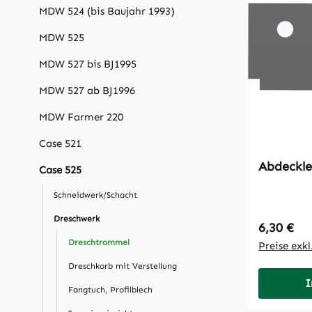
MDW 524 (bis Baujahr 1993)
MDW 525
MDW 527 bis BJ1995
MDW 527 ab BJ1996
MDW Farmer 220
Case 521
Abdeckle
Case 525
Schneidwerk/Schacht
Dreschwerk
Regulärer
6,30 €
Dreschtrommel
Preise exk
Dreschkorb mit Verstellung
I
Fangtuch, Profilblech