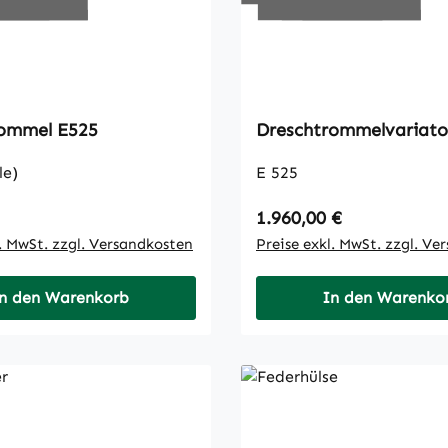
Dreschtrommel E525
Dreschtrommelvariato
le)
E 525
 Preis:
Regulärer Preis:
1.960,00 €
l. MwSt. zzgl. Versandkosten
Preise exkl. MwSt. zzgl. Ve
n den Warenkorb
In den Warenko