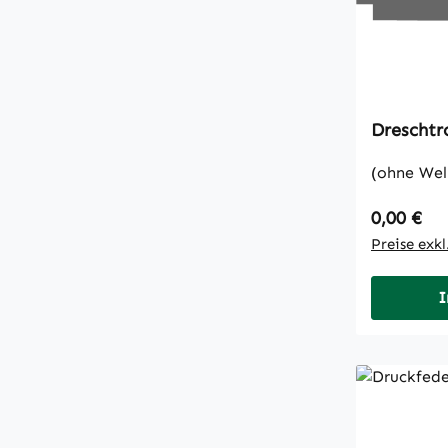
(ohne Wel
Regulärer
0,00 €
Preise exk
I