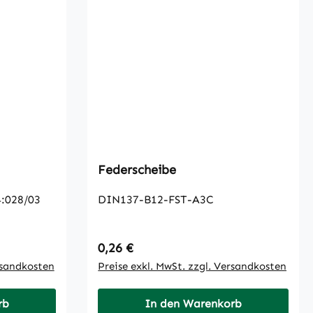
Federscheibe
:028/03
DIN137-B12-FST-A3C
Regulärer Preis:
0,26 €
rsandkosten
Preise exkl. MwSt. zzgl. Versandkosten
rb
In den Warenkorb