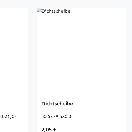
Dichtscheibe
:021/04
50,5x79,5x0,3
Regulärer Preis:
2,05 €