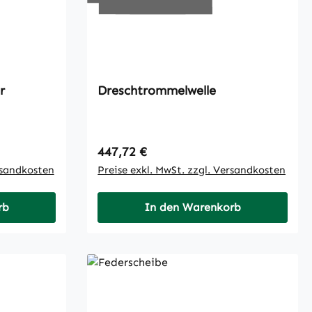
r
Dreschtrommelwelle
Regulärer Preis:
447,72 €
rsandkosten
Preise exkl. MwSt. zzgl. Versandkosten
rb
In den Warenkorb