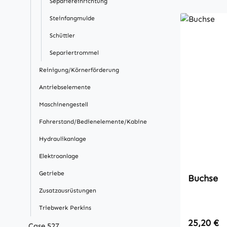
Separiereinrichtung
Steinfangmulde
Schüttler
Separiertrommel
Reinigung/Körnerförderung
Antriebselemente
Maschinengestell
Fahrerstand/Bedienelemente/Kabine
Hydraulikanlage
Elektroanlage
Getriebe
Buchse
Zusatzausrüstungen
Triebwerk Perkins
Regulärer
25,20 €
Case 527