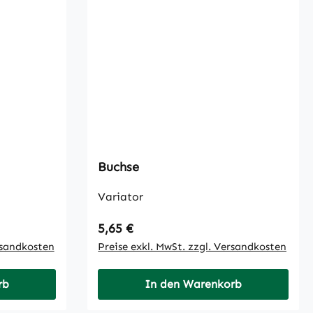
Buchse
Variator
Regulärer Preis:
5,65 €
rsandkosten
Preise exkl. MwSt. zzgl. Versandkosten
rb
In den Warenkorb