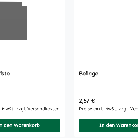
iste
Beilage
 Preis:
Regulärer Preis:
2,57 €
l. MwSt. zzgl. Versandkosten
Preise exkl. MwSt. zzgl. Ve
n den Warenkorb
In den Warenko