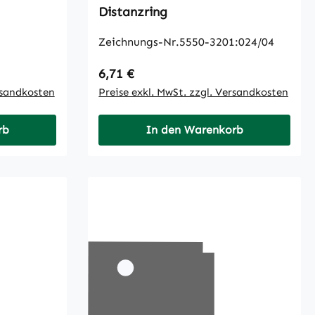
Distanzring
Zeichnungs-Nr.5550-3201:024/04
Regulärer Preis:
6,71 €
rsandkosten
Preise exkl. MwSt. zzgl. Versandkosten
rb
In den Warenkorb