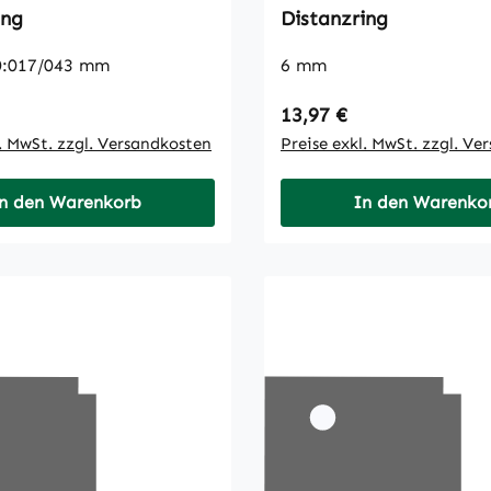
ing
Distanzring
0:017/043 mm
6 mm
 Preis:
Regulärer Preis:
13,97 €
l. MwSt. zzgl. Versandkosten
Preise exkl. MwSt. zzgl. Ve
n den Warenkorb
In den Warenko