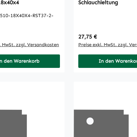
18x40x4
Schlauchleitung
10-18X40X4-RST37-2-
 Preis:
Regulärer Preis:
27,75 €
l. MwSt. zzgl. Versandkosten
Preise exkl. MwSt. zzgl. Ve
n den Warenkorb
In den Warenko