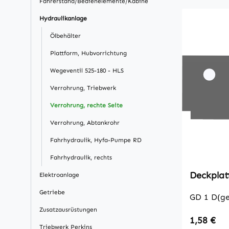
Fahrerstand/Bedienelemente/Kabine
Hydraulikanlage
Ölbehälter
Plattform, Hubvorrichtung
Wegeventil 525-180 - HLS
Verrohrung, Triebwerk
Verrohrung, rechte Seite
Verrohrung, Abtankrohr
Fahrhydraulik, Hyfa-Pumpe RD
Fahrhydraulik, rechts
Deckplat
Elektroanlage
Getriebe
GD 1 D(ge
Zusatzausrüstungen
Regulärer
1,58 €
Triebwerk Perkins