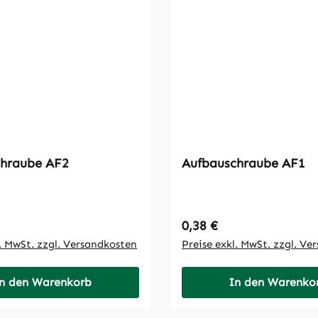
Aufbauschraube AF2
Aufbauschraube AF1
 Preis:
Regulärer Preis:
0,38 €
l. MwSt. zzgl. Versandkosten
Preise exkl. MwSt. zzgl. Ve
n den Warenkorb
In den Warenko