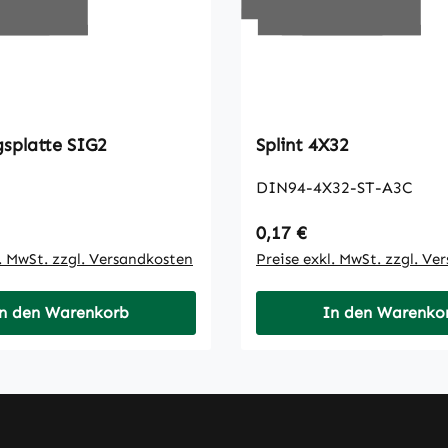
Sicherungsplatte SIG2
Splint 4X32
DIN94-4X32-ST-A3C
 Preis:
Regulärer Preis:
0,17 €
l. MwSt. zzgl. Versandkosten
Preise exkl. MwSt. zzgl. Ve
n den Warenkorb
In den Warenko