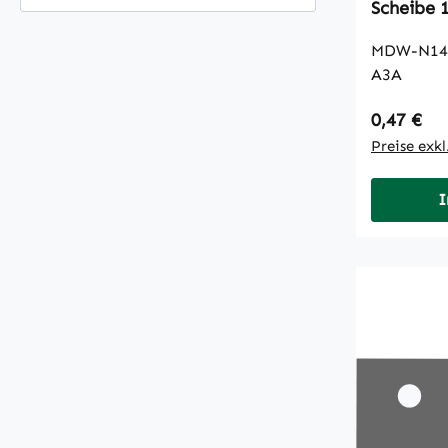
Scheibe 
MDW-N145
A3A
Regulärer
0,47 €
Preise exk
I