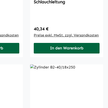
Schlauchleitung
Regulärer Preis:
40,34 €
rsandkosten
Preise exkl. MwSt. zzgl. Versandkosten
rb
In den Warenkorb