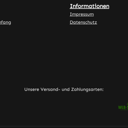
Informationen
Impressum
mfang
Datenschutz
ner Link)
externer Link)
neuem Tab (externer Link)
rner Link)
Unsere Versand- und Zahlungsarten: