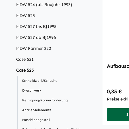
MDW 524 (bis Baujahr 1993)
MDW 525
MDW 527 bis BJ1995
MDW 527 ab BJ1996
MDW Farmer 220
Case 521
Case 525
Schneidwerk/Schacht
Regulärer
Dreschwerk
0,35 €
Preise exk
Reinigung/Körnerförderung
Antriebselemente
I
Maschinengestell