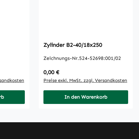
Zylinder B2-40/18x250
Zeichnungs-Nr.524-52698:001/02
Regulärer Preis:
0,00 €
rsandkosten
Preise exkl. MwSt. zzgl. Versandkosten
rb
In den Warenkorb