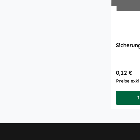
Regulärer
0,12 €
Preise exk
I