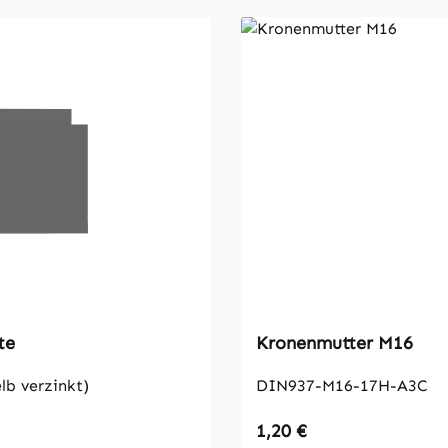
te
Kronenmutter M16
lb verzinkt)
DIN937-M16-17H-A3C
 Preis:
Regulärer Preis:
1,20 €