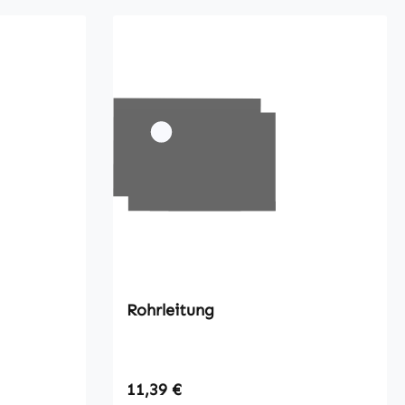
Rohrleitung
Regulärer Preis:
11,39 €