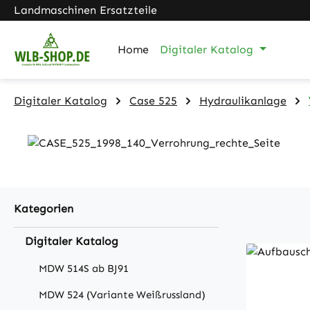
Landmaschinen Ersatzteile
m Hauptinhalt springen
Zur Suche springen
Zur Hauptnavigation springen
Home
Digitaler Katalog
Digitaler Katalog
Case 525
Hydraulikanlage
Kategorien
Digitaler Katalog
MDW 514S ab BJ91
MDW 524 (Variante Weißrussland)