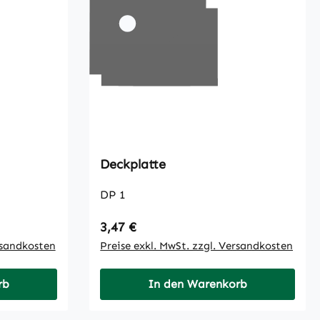
Deckplatte
DP 1
Regulärer Preis:
3,47 €
rsandkosten
Preise exkl. MwSt. zzgl. Versandkosten
rb
In den Warenkorb