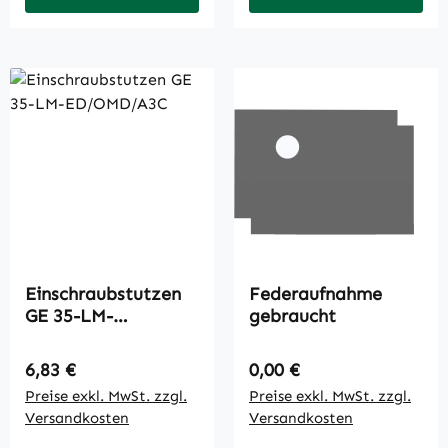
Einschraubstutzen
Federaufnahme
GE 35-LM-
gebraucht
ED/OMD/A3C
Regulärer Preis:
Regulärer Preis:
6,83 €
0,00 €
Preise exkl. MwSt. zzgl.
Preise exkl. MwSt. zzgl.
Versandkosten
Versandkosten