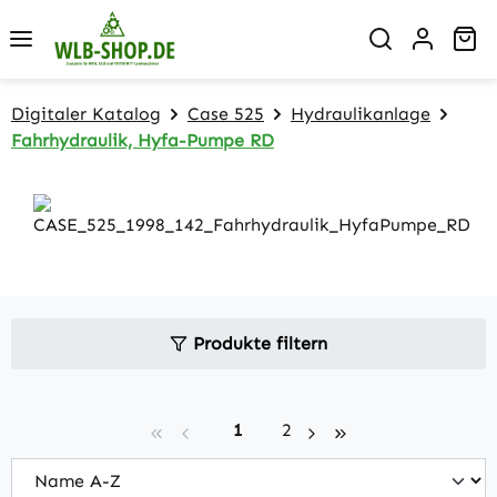
Zum Hauptinhalt springen
Wa
Digitaler Katalog
Case 525
Hydraulikanlage
Fahrhydraulik, Hyfa-Pumpe RD
Produkte filtern
Seite
Seite
1
2