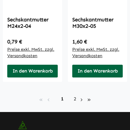
Sechskantmutter
Sechskantmutter
M24x2-04
M30x2-05
Regulärer Preis:
Regulärer Preis:
0,79 €
1,60 €
Preise exkl. MwSt. zzgl.
Preise exkl. MwSt. zzgl.
Versandkosten
Versandkosten
In den Warenkorb
In den Warenkorb
Seite
Seite
1
2