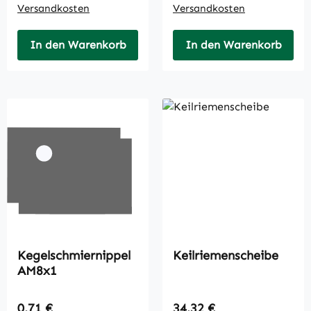
Versandkosten
Versandkosten
In den Warenkorb
In den Warenkorb
Kegelschmiernippel
Keilriemenscheibe
AM8x1
Regulärer Preis:
Regulärer Preis:
0,71 €
34,32 €