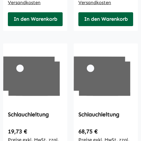
Versandkosten
Versandkosten
In den Warenkorb
In den Warenkorb
Schlauchleitung
Schlauchleitung
Regulärer Preis:
Regulärer Preis:
19,73 €
68,75 €
Preise exkl. MwSt. zzgl.
Preise exkl. MwSt. zzgl.