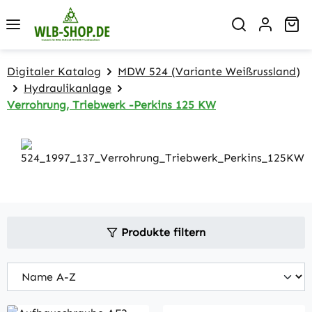
Zum Hauptinhalt springen
Wa
Digitaler Katalog
MDW 524 (Variante Weißrussland)
Hydraulikanlage
Verrohrung, Triebwerk -Perkins 125 KW
Produkte filtern