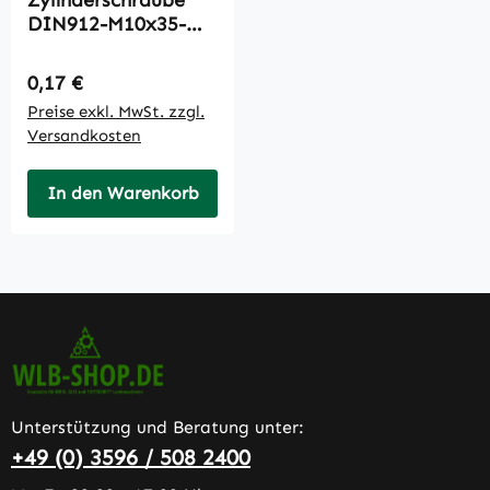
DIN912-M10x35-
8.8-A3C
Regulärer Preis:
0,17 €
Preise exkl. MwSt. zzgl.
Versandkosten
In den Warenkorb
Unterstützung und Beratung unter:
+49 (0) 3596 / 508 2400