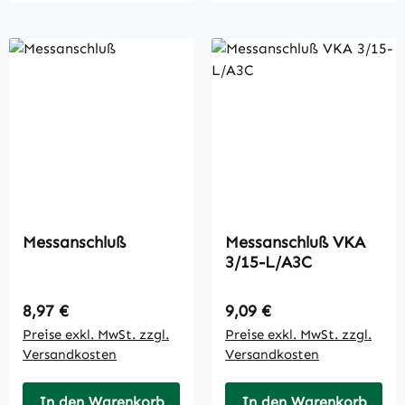
Messanschluß
Messanschluß VKA
3/15-L/A3C
Regulärer Preis:
Regulärer Preis:
8,97 €
9,09 €
Preise exkl. MwSt. zzgl.
Preise exkl. MwSt. zzgl.
Versandkosten
Versandkosten
In den Warenkorb
In den Warenkorb