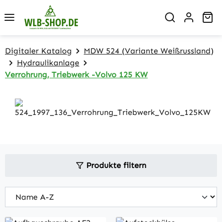
Zum Hauptinhalt springen
Wa
Digitaler Katalog
MDW 524 (Variante Weißrussland)
Hydraulikanlage
Verrohrung, Triebwerk -Volvo 125 KW
Produkte filtern