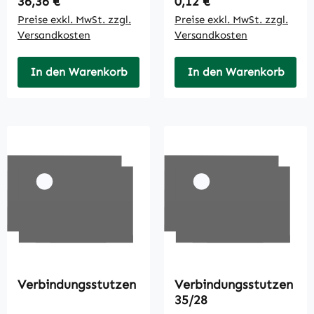
Regulärer Preis:
Regulärer Preis:
36,36 €
0,12 €
Preise exkl. MwSt. zzgl.
Preise exkl. MwSt. zzgl.
Versandkosten
Versandkosten
In den Warenkorb
In den Warenkorb
Verbindungsstutzen
Verbindungsstutzen
35/28