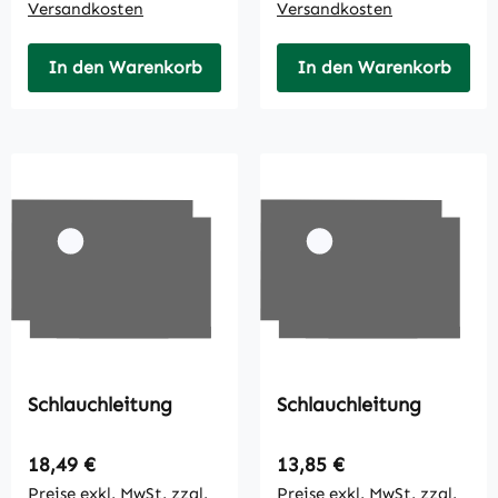
Versandkosten
Versandkosten
In den Warenkorb
In den Warenkorb
Schlauchleitung
Schlauchleitung
Regulärer Preis:
Regulärer Preis:
18,49 €
13,85 €
Preise exkl. MwSt. zzgl.
Preise exkl. MwSt. zzgl.