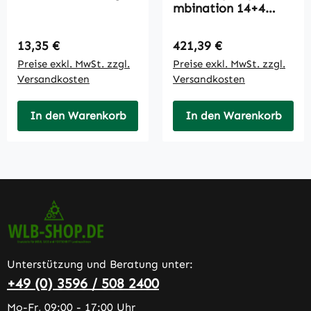
mbination 14+4
gebraucht
Regulärer Preis:
Regulärer Preis:
13,35 €
421,39 €
Preise exkl. MwSt. zzgl.
Preise exkl. MwSt. zzgl.
Versandkosten
Versandkosten
In den Warenkorb
In den Warenkorb
Unterstützung und Beratung unter:
+49 (0) 3596 / 508 2400
Mo-Fr, 09:00 - 17:00 Uhr