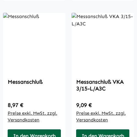
Messanschluß
Messanschluß VKA
3/15-L/A3C
Regulärer Preis:
Regulärer Preis:
8,97 €
9,09 €
Preise exkl. MwSt. zzgl.
Preise exkl. MwSt. zzgl.
Versandkosten
Versandkosten
In den Warenkorb
In den Warenkorb