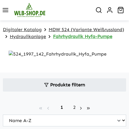
Zum Hauptinhalt springen
Wa
Digitaler Katalog
MDW 524 (Variante Weißrussland)
Hydraulikanlage
Fahrhydraulik Hyfa-Pumpe
Produkte filtern
Seite
Seite
1
2