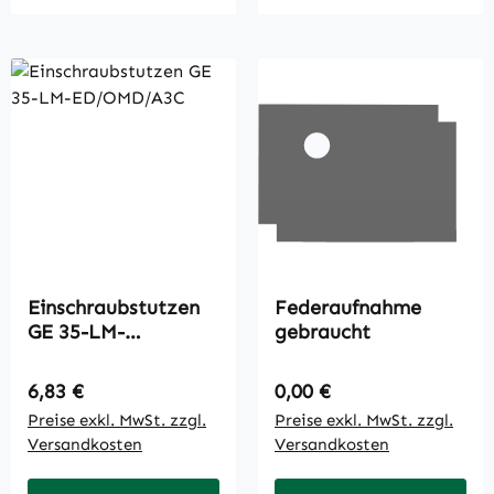
Einschraubstutzen
Federaufnahme
GE 35-LM-
gebraucht
ED/OMD/A3C
Regulärer Preis:
Regulärer Preis:
6,83 €
0,00 €
Preise exkl. MwSt. zzgl.
Preise exkl. MwSt. zzgl.
Versandkosten
Versandkosten