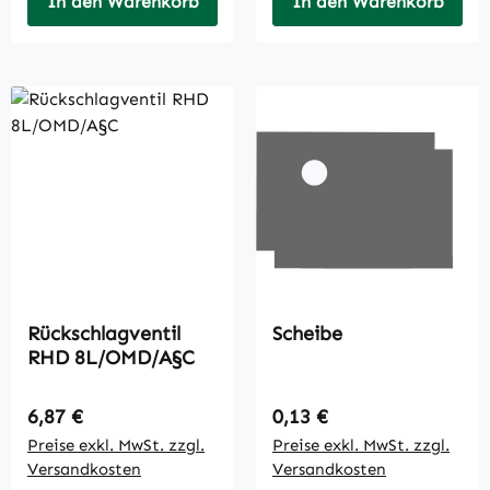
In den Warenkorb
In den Warenkorb
Rückschlagventil
Scheibe
RHD 8L/OMD/A§C
Regulärer Preis:
Regulärer Preis:
6,87 €
0,13 €
Preise exkl. MwSt. zzgl.
Preise exkl. MwSt. zzgl.
Versandkosten
Versandkosten