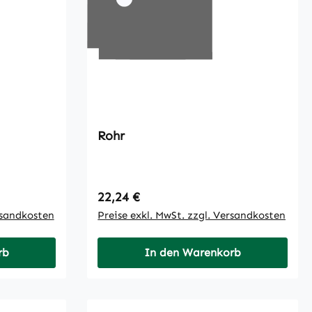
Rohr
Regulärer Preis:
22,24 €
rsandkosten
Preise exkl. MwSt. zzgl. Versandkosten
rb
In den Warenkorb