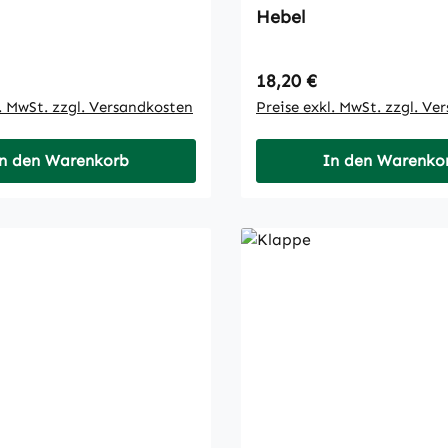
Hebel
 Preis:
Regulärer Preis:
18,20 €
l. MwSt. zzgl. Versandkosten
Preise exkl. MwSt. zzgl. Ve
n den Warenkorb
In den Warenko