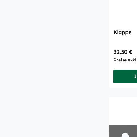
Klappe
Regulärer
32,50 €
Preise exk
I