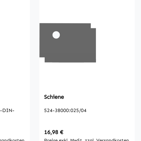
Schiene
-DIN-
524-38000:025/04
Regulärer Preis:
16,98 €
rsandkosten
Preise exkl. MwSt. zzgl. Versandkosten