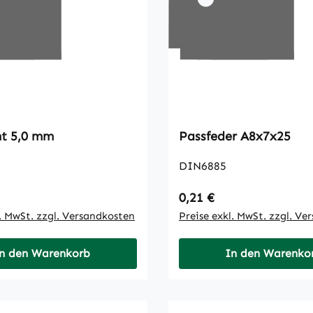
Korbdraht 5,0 mm
Passfeder A8x7x25
DIN6885
 Preis:
Regulärer Preis:
0,21 €
l. MwSt. zzgl. Versandkosten
Preise exkl. MwSt. zzgl. Ve
n den Warenkorb
In den Warenko