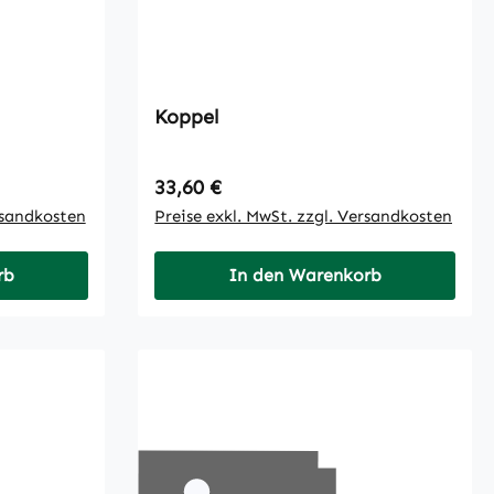
Koppel
Regulärer Preis:
33,60 €
rsandkosten
Preise exkl. MwSt. zzgl. Versandkosten
rb
In den Warenkorb