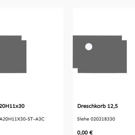
lzen A20H11x30
Dreschkorb 12,5
A20H11X30-ST-A3C
Siehe 020218330
 Preis:
Regulärer Preis:
0,00 €