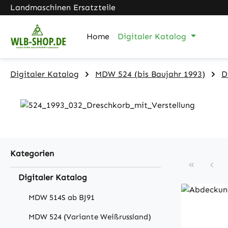
Landmaschinen Ersatzteile
m Hauptinhalt springen
Zur Suche springen
Zur Hauptnavigation springen
Home
Digitaler Katalog
Digitaler Katalog
MDW 524 (bis Baujahr 1993)
D
Kategorien
Digitaler Katalog
MDW 514S ab BJ91
MDW 524 (Variante Weißrussland)