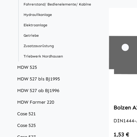
Fahrerstand/ Bedienelemente/ Kabine
Hydraulikanlage
Elektroanlage
Getriebe
Zusatzausrüstung
Triebwerk Nordhausen
MDW 525
MDW 527 bis BJ1995
MDW 527 ab BJ1996
MDW Farmer 220
Bo
Case 521
DIN1444-
Case 525
Regulärer
1,53 €