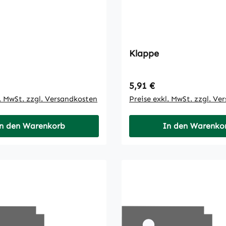
Klappe
 Preis:
Regulärer Preis:
5,91 €
l. MwSt. zzgl. Versandkosten
Preise exkl. MwSt. zzgl. Ve
n den Warenkorb
In den Warenko