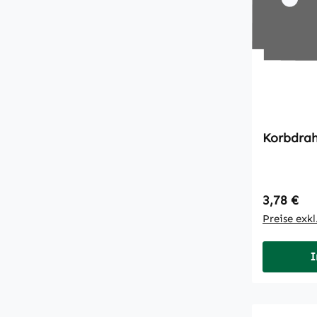
Regulärer
3,78 €
Preise exk
I