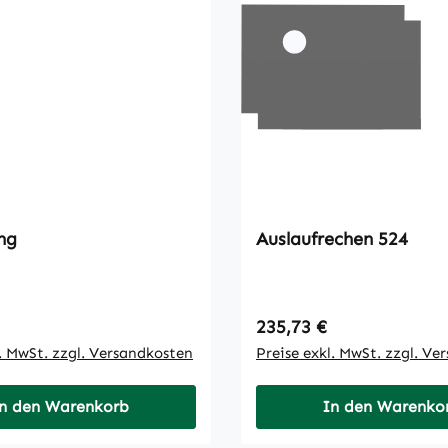
ng
Auslaufrechen 524
 Preis:
Regulärer Preis:
235,73 €
l. MwSt. zzgl. Versandkosten
Preise exkl. MwSt. zzgl. Ve
n den Warenkorb
In den Warenko