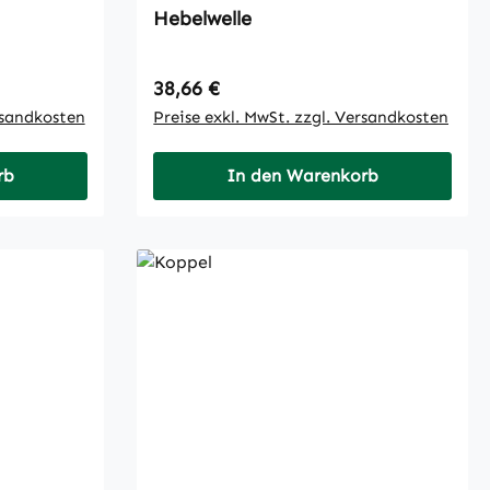
Hebelwelle
Regulärer Preis:
38,66 €
rsandkosten
Preise exkl. MwSt. zzgl. Versandkosten
rb
In den Warenkorb