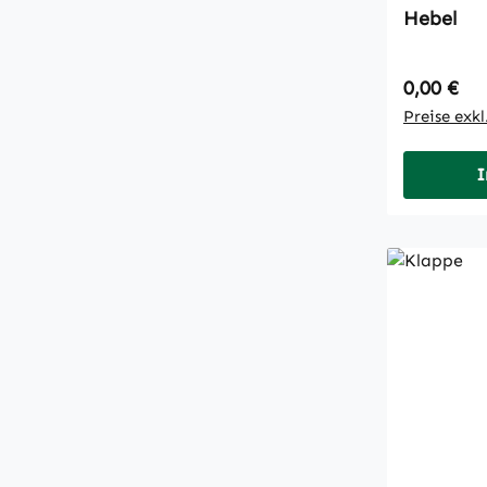
Hebel
Regulärer
0,00 €
Preise exk
I