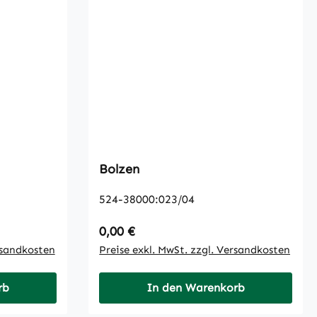
Bolzen
524-38000:023/04
Regulärer Preis:
0,00 €
rsandkosten
Preise exkl. MwSt. zzgl. Versandkosten
rb
In den Warenkorb