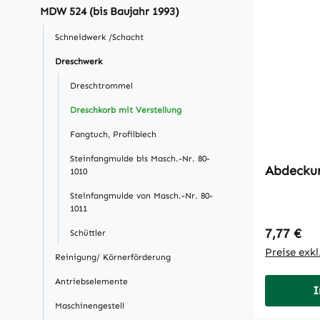
MDW 524 (bis Baujahr 1993)
Schneidwerk /Schacht
Dreschwerk
Dreschtrommel
Dreschkorb mit Verstellung
Fangtuch, Profilblech
Steinfangmulde bis Masch.-Nr. 80-
Abdecku
1010
Steinfangmulde von Masch.-Nr. 80-
1011
Regulärer
7,77 €
Schüttler
Preise exk
Reinigung/ Körnerförderung
Antriebselemente
I
Maschinengestell