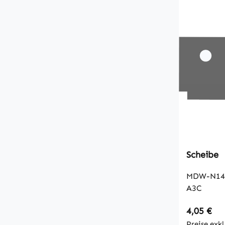
Scheibe
MDW-N145
A3C
Regulärer
4,05 €
Preise exk