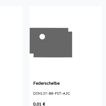
Federscheibe
DIN137-B8-FST-A3C
Regulärer Preis:
0,01 €