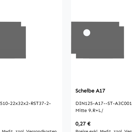
Scheibe A17
10-22x32x2-RST37-2-
DIN125-A17--ST-A3C001
Mitte 9.R+L/
 Preis:
Regulärer Preis:
0,27 €
l. MwSt. zzgl. Versandkosten
Preise exkl. MwSt. zzgl. Ve