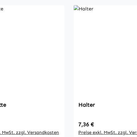
tte
Halter
 Preis:
Regulärer Preis:
7,36 €
l. MwSt. zzgl. Versandkosten
Preise exkl. MwSt. zzgl. Ve