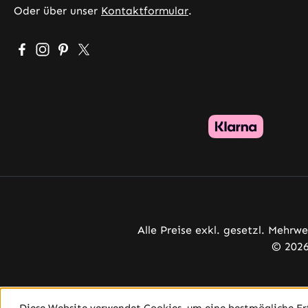
Oder über unser
Kontaktformular
.
Besuche uns auf Facebook – öffnet in neuem Tab (exter
Schau auf Instagram vorbei – öffnet in neuem Tab (
Lass dich auf Pinterest inspirieren – öffnet in 
Folge uns auf X – öffnet in neuem Tab (exte
Alle Preise exkl. gesetzl. Mehrw
© 2026