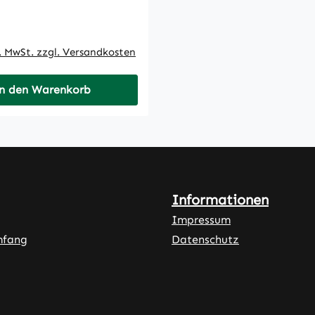
 Preis:
l. MwSt. zzgl. Versandkosten
n den Warenkorb
Informationen
Impressum
mfang
Datenschutz