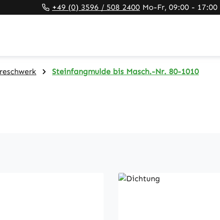
+49 (0) 3596 / 508 2400
Mo-Fr, 09:00 - 17:00
reschwerk
Steinfangmulde bis Masch.-Nr. 80-1010