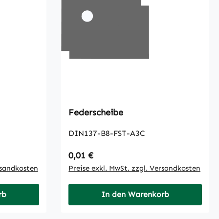
Federscheibe
DIN137-B8-FST-A3C
Regulärer Preis:
0,01 €
rsandkosten
Preise exkl. MwSt. zzgl. Versandkosten
rb
In den Warenkorb