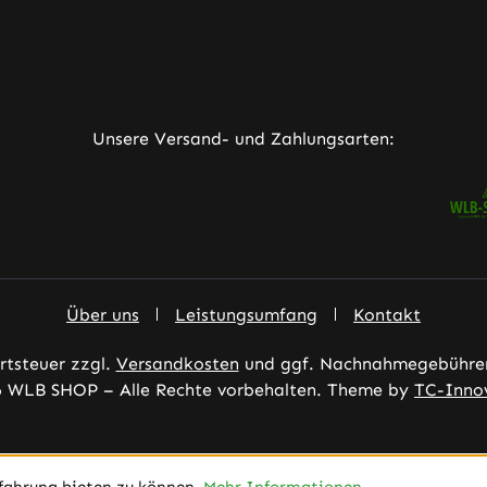
ner Link)
externer Link)
neuem Tab (externer Link)
rner Link)
Unsere Versand- und Zahlungsarten:
Über uns
Leistungsumfang
Kontakt
ertsteuer zzgl.
Versandkosten
und ggf. Nachnahmegebühren
 WLB SHOP – Alle Rechte vorbehalten. Theme by
TC-Inno