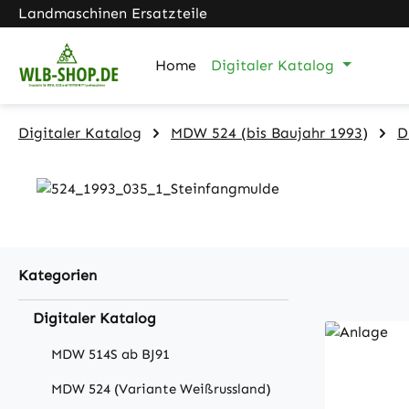
Landmaschinen Ersatzteile
m Hauptinhalt springen
Zur Suche springen
Zur Hauptnavigation springen
Home
Digitaler Katalog
Digitaler Katalog
MDW 524 (bis Baujahr 1993)
D
Kategorien
Digitaler Katalog
MDW 514S ab BJ91
MDW 524 (Variante Weißrussland)