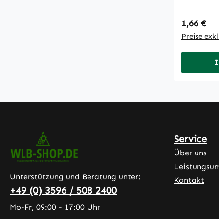
Regulärer
1,66 €
Preise exk
I
Service
Über uns
Leistungsu
Unterstützung und Beratung unter:
Kontakt
+49 (0) 3596 / 508 2400
Mo-Fr, 09:00 - 17:00 Uhr