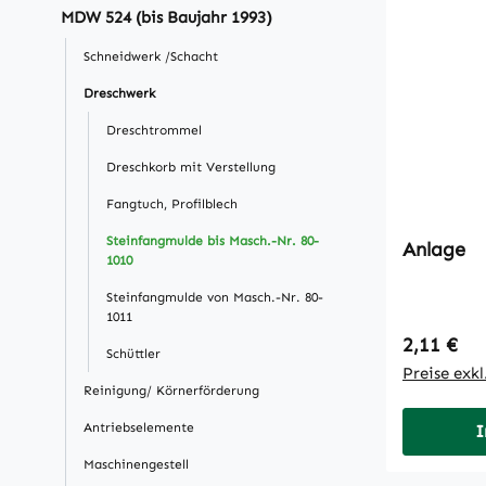
MDW 524 (bis Baujahr 1993)
Schneidwerk /Schacht
Dreschwerk
Dreschtrommel
Dreschkorb mit Verstellung
Fangtuch, Profilblech
Steinfangmulde bis Masch.-Nr. 80-
Anlage
1010
Steinfangmulde von Masch.-Nr. 80-
1011
Regulärer
2,11 €
Schüttler
Preise exk
Reinigung/ Körnerförderung
Antriebselemente
I
Maschinengestell