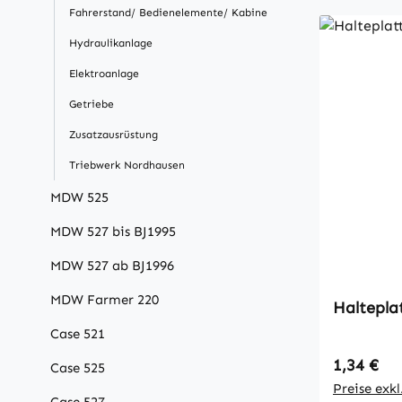
Fahrerstand/ Bedienelemente/ Kabine
Hydraulikanlage
Elektroanlage
Getriebe
Zusatzausrüstung
Triebwerk Nordhausen
MDW 525
MDW 527 bis BJ1995
MDW 527 ab BJ1996
MDW Farmer 220
Haltepla
Case 521
Regulärer
1,34 €
Case 525
Preise exk