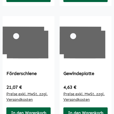
Förderschiene
Gewindeplatte
Regulärer Preis:
Regulärer Preis:
21,07 €
4,63 €
Preise exkl. MwSt. zzgl.
Preise exkl. MwSt. zzgl.
Versandkosten
Versandkosten
In den Warenkorb
In den Warenkorb