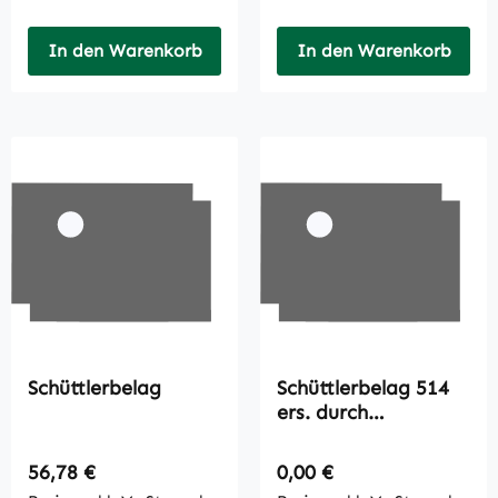
In den Warenkorb
In den Warenkorb
Schüttlerbelag
Schüttlerbelag 514
ers. durch
4250136168
Regulärer Preis:
Regulärer Preis:
56,78 €
0,00 €