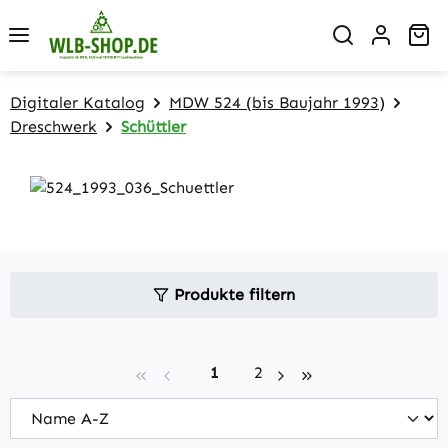
Zum Hauptinhalt springen
Wa
Digitaler Katalog
MDW 524 (bis Baujahr 1993)
Dreschwerk
Schüttler
Produkte filtern
Seite
Seite
1
2