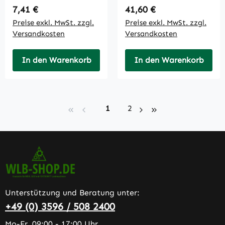
Regulärer Preis:
Regulärer Preis:
7,41 €
41,60 €
Preise exkl. MwSt. zzgl.
Preise exkl. MwSt. zzgl.
Versandkosten
Versandkosten
In den Warenkorb
In den Warenkorb
Seite
Seite
1
2
Unterstützung und Beratung unter:
+49 (0) 3596 / 508 2400
Mo-Fr, 09:00 - 17:00 Uhr