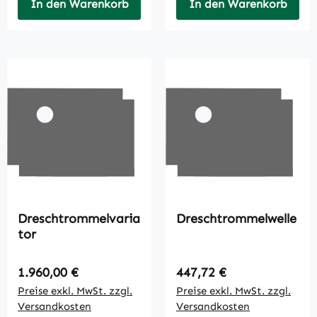
In den Warenkorb
In den Warenkorb
Dreschtrommelvaria
Dreschtrommelwelle
tor
Regulärer Preis:
Regulärer Preis:
1.960,00 €
447,72 €
Preise exkl. MwSt. zzgl.
Preise exkl. MwSt. zzgl.
Versandkosten
Versandkosten