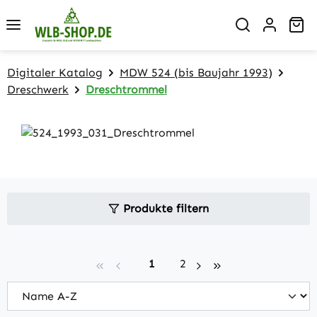
Zum Hauptinhalt springen
Wa
Digitaler Katalog
MDW 524 (bis Baujahr 1993)
Dreschwerk
Dreschtrommel
Produkte filtern
Seite
Seite
1
2