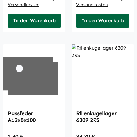
Versandkosten
Versandkosten
In den Warenkorb
In den Warenkorb
Passfeder
Rillenkugellager
A12x8x100
6309 2RS
Regulärer Preis:
Regulärer Preis:
1,80 €
38,30 €