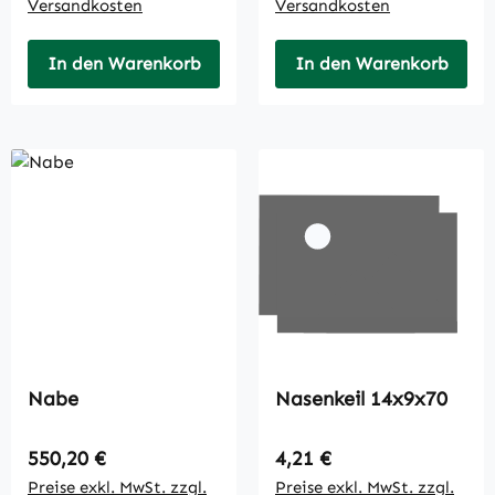
Versandkosten
Versandkosten
In den Warenkorb
In den Warenkorb
Nabe
Nasenkeil 14x9x70
Regulärer Preis:
Regulärer Preis:
550,20 €
4,21 €
Preise exkl. MwSt. zzgl.
Preise exkl. MwSt. zzgl.