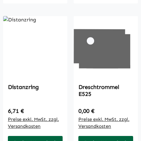
Distanzring
Dreschtrommel
E525
Regulärer Preis:
Regulärer Preis:
6,71 €
0,00 €
Preise exkl. MwSt. zzgl.
Preise exkl. MwSt. zzgl.
Versandkosten
Versandkosten