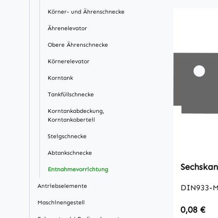
Körner- und Ährenschnecke
Ährenelevator
Obere Ährenschnecke
Körnerelevator
Korntank
Tankfüllschnecke
Korntankabdeckung,
Korntankoberteil
Steigschnecke
Abtankschnecke
Entnahmevorrichtung
Antriebselemente
DIN933-M
Maschinengestell
Regulärer
0,08 €