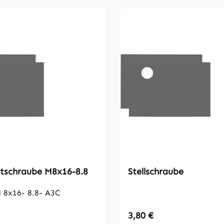
Sechskantschraube M8x16-8.8
Stellschraube
 8x16- 8.8- A3C
 Preis:
Regulärer Preis:
3,80 €