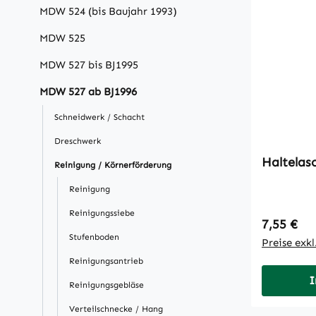
MDW 524 (bis Baujahr 1993)
MDW 525
MDW 527 bis BJ1995
MDW 527 ab BJ1996
Schneidwerk / Schacht
Dreschwerk
Haltelas
Reinigung / Körnerförderung
Reinigung
Reinigungssiebe
Regulärer
7,55 €
Stufenboden
Preise exk
Reinigungsantrieb
I
Reinigungsgebläse
Verteilschnecke / Hang