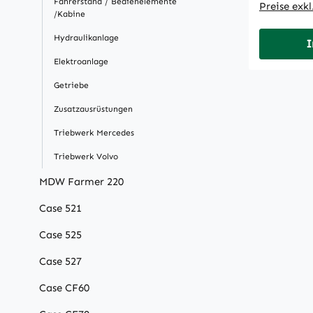
Fahrerstand / Bedienelemente
Preise exk
/Kabine
Hydraulikanlage
I
Elektroanlage
Getriebe
Zusatzausrüstungen
Triebwerk Mercedes
Triebwerk Volvo
MDW Farmer 220
Case 521
Case 525
Case 527
Case CF60