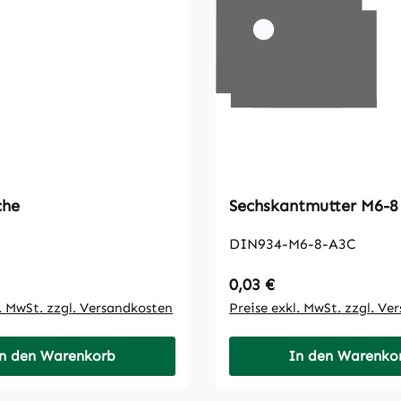
che
Sechskantmutter M6-8
DIN934-M6-8-A3C
 Preis:
Regulärer Preis:
0,03 €
l. MwSt. zzgl. Versandkosten
Preise exkl. MwSt. zzgl. Ve
n den Warenkorb
In den Warenko