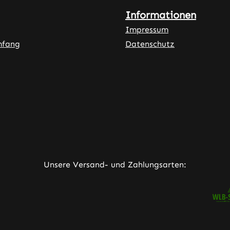
Informationen
Impressum
mfang
Datenschutz
ner Link)
externer Link)
neuem Tab (externer Link)
rner Link)
Unsere Versand- und Zahlungsarten: