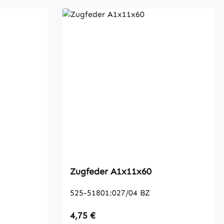
Zugfeder A1x11x60
525-51801:027/04 BZ
Regulärer Preis:
4,75 €