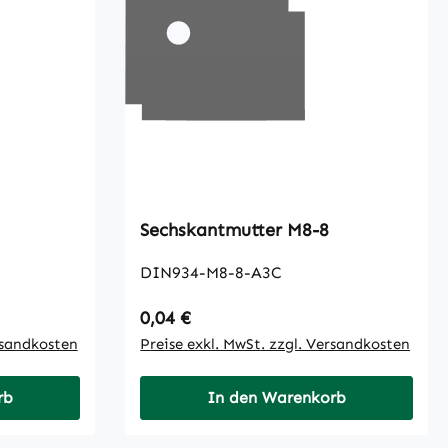
Sechskantmutter M8-8
DIN934-M8-8-A3C
Regulärer Preis:
0,04 €
rsandkosten
Preise exkl. MwSt. zzgl. Versandkosten
rb
In den Warenkorb