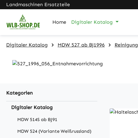
Landmaschinen Ersatzteile
m Hauptinhalt springen
Zur Suche springen
Zur Hauptnavigation springen
Home
Digitaler Katalog
Digitaler Katalog
MDW 527 ab BJ1996
Reinigung
Kategorien
Digitaler Katalog
MDW 514S ab BJ91
MDW 524 (Variante Weißrussland)