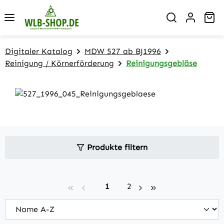
Zum Hauptinhalt springen
Wa
Digitaler Katalog
MDW 527 ab BJ1996
Reinigung / Körnerförderung
Reinigungsgebläse
Produkte filtern
Seite
Seite
1
2