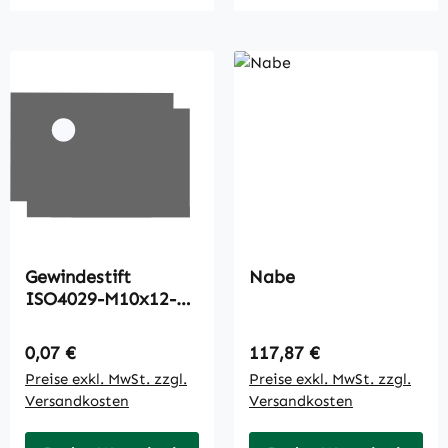
Gewindestift
Nabe
ISO4029-M10x12-
45H-A3C
Regulärer Preis:
Regulärer Preis:
0,07 €
117,87 €
Preise exkl. MwSt. zzgl.
Preise exkl. MwSt. zzgl.
Versandkosten
Versandkosten