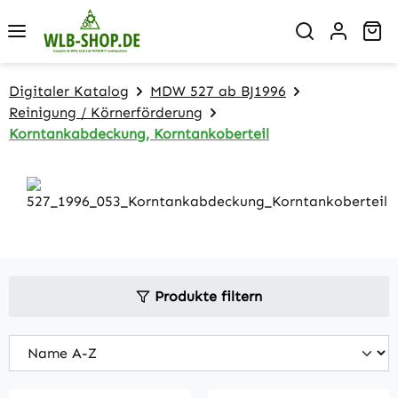
Zum Hauptinhalt springen
Wa
Digitaler Katalog
MDW 527 ab BJ1996
Reinigung / Körnerförderung
Korntankabdeckung, Korntankoberteil
Produkte filtern