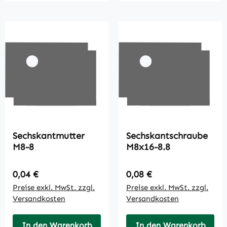
Sechskantmutter
Sechskantschraube
M8-8
M8x16-8.8
Regulärer Preis:
Regulärer Preis:
0,04 €
0,08 €
Preise exkl. MwSt. zzgl.
Preise exkl. MwSt. zzgl.
Versandkosten
Versandkosten
In den Warenkorb
In den Warenkorb