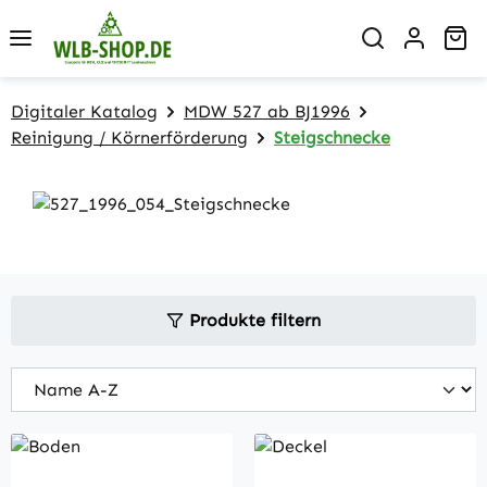
Zum Hauptinhalt springen
Wa
Digitaler Katalog
MDW 527 ab BJ1996
Reinigung / Körnerförderung
Steigschnecke
Produkte filtern