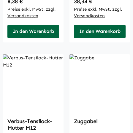
Regulärer Preis:
Regulärer Preis:
8,38 €
38,34 €
Preise exkl. MwSt. zzgl.
Preise exkl. MwSt. zzgl.
Versandkosten
Versandkosten
In den Warenkorb
In den Warenkorb
Verbus-Tensilock-
Zuggabel
Mutter M12