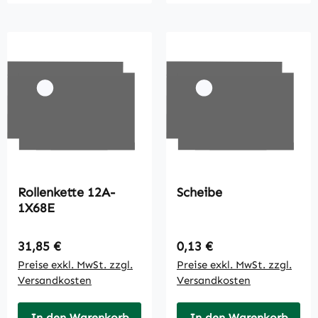
Rollenkette 12A-
Scheibe
1X68E
Regulärer Preis:
Regulärer Preis:
31,85 €
0,13 €
Preise exkl. MwSt. zzgl.
Preise exkl. MwSt. zzgl.
Versandkosten
Versandkosten
In den Warenkorb
In den Warenkorb