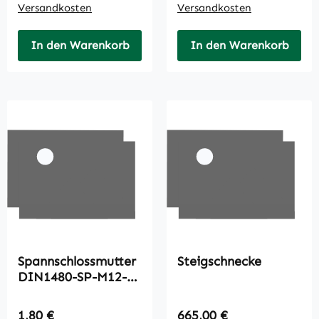
Versandkosten
Versandkosten
In den Warenkorb
In den Warenkorb
Spannschlossmutter
Steigschnecke
DIN1480-SP-M12-
A3C
Regulärer Preis:
Regulärer Preis:
1,80 €
665,00 €