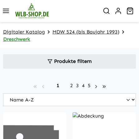
Zum Hauptinhalt springen
Wa
Digitaler Katalog
MDW 524 (bis Baujahr 1993)
Dreschwerk
Produkte filtern
Seite
Seite
Seite
Seite
Seite
1
2
3
4
5