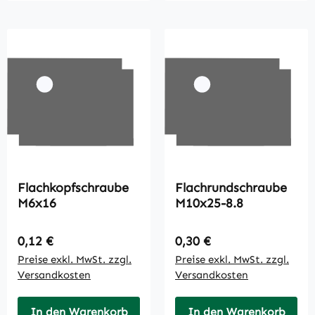
Flachkopfschraube
Flachrundschraube
M6x16
M10x25-8.8
Regulärer Preis:
Regulärer Preis:
0,12 €
0,30 €
Preise exkl. MwSt. zzgl.
Preise exkl. MwSt. zzgl.
Versandkosten
Versandkosten
In den Warenkorb
In den Warenkorb