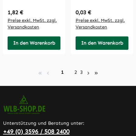
Regulärer Preis:
Regulärer Preis:
1,82 €
0,03 €
Preise exkl. MwSt. zzgl.
Preise exkl. MwSt. zzgl.
Versandkosten
Versandkosten
In den Warenkorb
In den Warenkorb
Seite
Seite
Seite
1
2
3
Unterstützung und Beratung unter:
+49 (0) 3596 / 508 2400