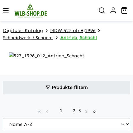
Zum Hauptinhalt springen
Wa
Digitaler Katalog
MDW 527 ab BJ1996
Schneidwerk / Schacht
Antrieb, Schacht
Produkte filtern
Seite
Seite
Seite
1
2
3