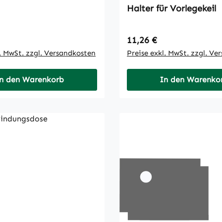
Halter für Vorlegekeil
 Preis:
Regulärer Preis:
11,26 €
l. MwSt. zzgl. Versandkosten
Preise exkl. MwSt. zzgl. Ve
n den Warenkorb
In den Warenko