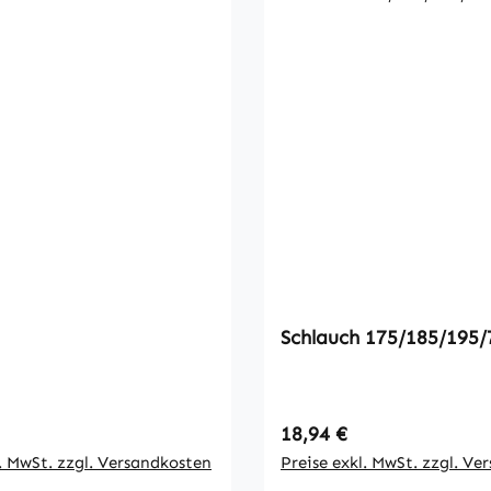
Schlauch 175/185/195/
 Preis:
Regulärer Preis:
18,94 €
l. MwSt. zzgl. Versandkosten
Preise exkl. MwSt. zzgl. Ve