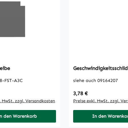
eibe
Geschwindigkeitsschil
8-FST-A3C
siehe auch 09164207
 Preis:
Regulärer Preis:
3,78 €
l. MwSt. zzgl. Versandkosten
Preise exkl. MwSt. zzgl. Ve
n den Warenkorb
In den Warenko