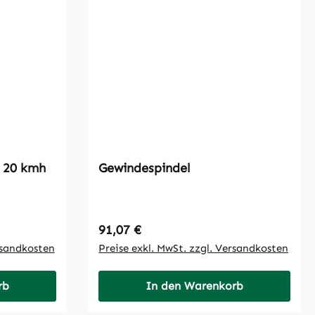
d 20 kmh
Gewindespindel
Regulärer Preis:
91,07 €
rsandkosten
Preise exkl. MwSt. zzgl. Versandkosten
rb
In den Warenkorb