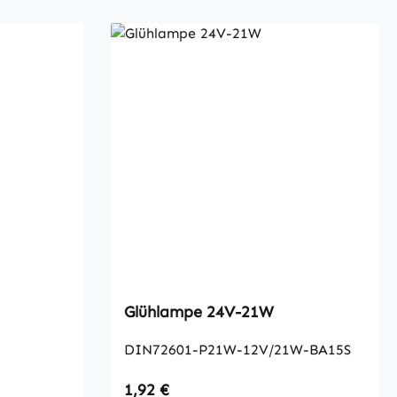
Glühlampe 24V-21W
DIN72601-P21W-12V/21W-BA15S
Regulärer Preis:
1,92 €