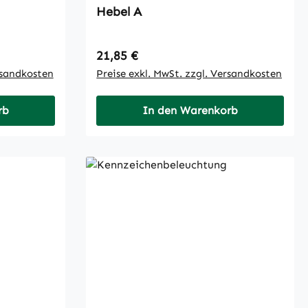
Hebel A
Regulärer Preis:
21,85 €
rsandkosten
Preise exkl. MwSt. zzgl. Versandkosten
rb
In den Warenkorb