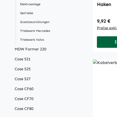
Haken
Elektroanlage
Getriebe
Regulärer
9,92 €
Zusatzausrüstungen
Preise exk
Triebwerk Mercedes
Triebwerk Volvo
I
MDW Farmer 220
Case 521
Case 525
Case 527
Case CF60
Case CF70
Case CF80