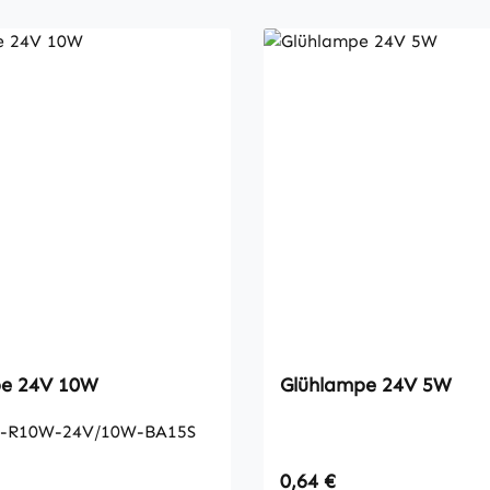
pe 24V 10W
Glühlampe 24V 5W
-R10W-24V/10W-BA15S
 Preis:
Regulärer Preis:
0,64 €