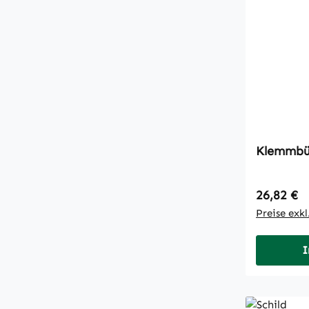
Klemmbü
Regulärer
26,82 €
Preise exk
I