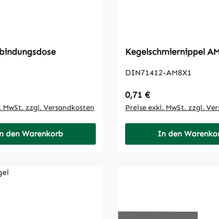
bindungsdose
Kegelschmi
DIN71412-AM8X1
 Preis:
Regulärer Preis:
0,71 €
l. MwSt. zzgl. Versandkosten
Preise exkl. MwSt. zzgl. Ve
n den Warenkorb
In den Warenko