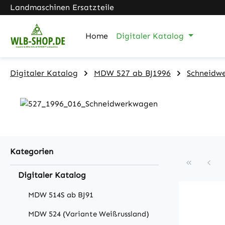
Landmaschinen Ersatzteile
m Hauptinhalt springen
Zur Suche springen
Zur Hauptnavigation springen
Home
Digitaler Katalog
Digitaler Katalog
MDW 527 ab BJ1996
Schneidwe
Kategorien
Digitaler Katalog
MDW 514S ab BJ91
MDW 524 (Variante Weißrussland)