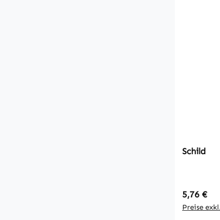
Schild
Regulärer
5,76 €
Preise exk