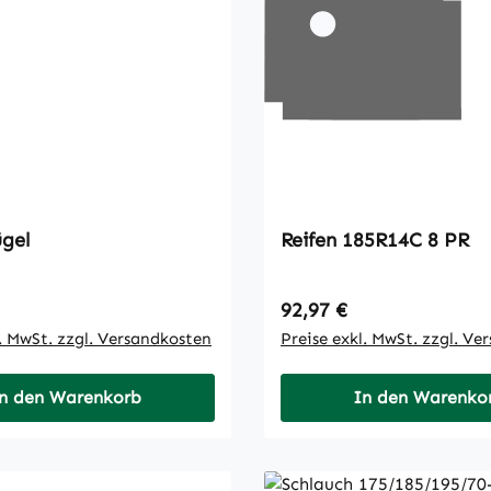
gel
Reifen 185R14C 8 PR
 Preis:
Regulärer Preis:
92,97 €
l. MwSt. zzgl. Versandkosten
Preise exkl. MwSt. zzgl. Ve
n den Warenkorb
In den Warenko