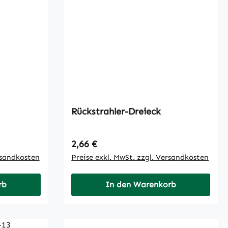
Rückstrahler-Dreieck
Regulärer Preis:
2,66 €
rsandkosten
Preise exkl. MwSt. zzgl. Versandkosten
rb
In den Warenkorb