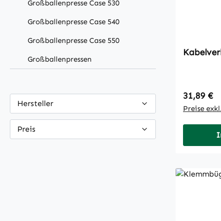
Großballenpresse Case 530
Großballenpresse Case 540
Großballenpresse Case 550
Kabelver
Großballenpressen
Regulärer
31,89 €
Hersteller
Preise exk
Preis
I