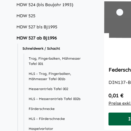
MDW 524 (bis Baujahr 1993)
MDW 525
MDW 527 bis BJ1995
MDW 527 ab BJ1996
Schneidwerk / Schacht
Trog, Fingerbalken, Mähmesser
Tafel 001
Federsch
HLS - Trog, Fingerbalken,
Mähmesser Tafel 001b
DIN137-B
Messerantrieb Tafel 002
Regulärer
0,01 €
HLS - Messerantrieb Tafel 002b
Preise exk
Förderschnecke
I
HLS - Förderschnecke
Haspelvariator