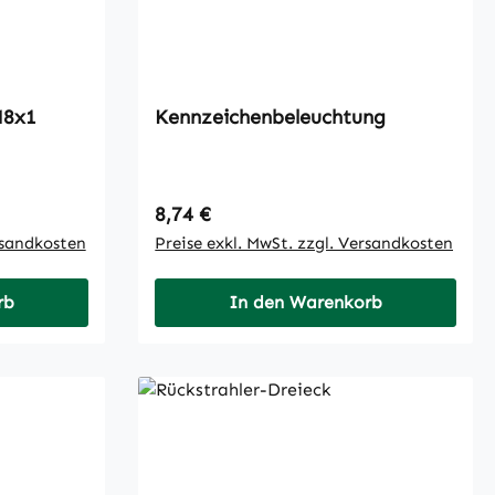
ernippel AM8x1
Kennzeichenbeleuchtung
Regulärer Preis:
8,74 €
rsandkosten
Preise exkl. MwSt. zzgl. Versandkosten
rb
In den Warenkorb