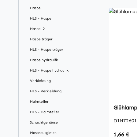
Haspel
HLS - Haspel
Haspel 2
Haspelträger
HLS - Haspelträger
Haspelhydraulik
HLS - Haspelhydraulik
Verkleidung
HLS - Verkleidung
Halmteiler
Glühlam
HLS - Halmteiler
DIN72601
Schachtgehäuse
Masseausgleich
Regulärer
1,66 €