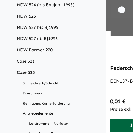
MDW 524 (bis Baujahr 1993)
MDW 525
MDW 527 bis BJ1995
MDW 527 ab BJ1996
MDW Farmer 220
Case 521
Federsch
Case 525
DIN137-B
Schneidwerk/Schacht
Dreschwerk
Regulärer
0,01 €
Reinigung/Körnerförderung
Preise exk
Antriebselemente
Leittrommel - Variator
I