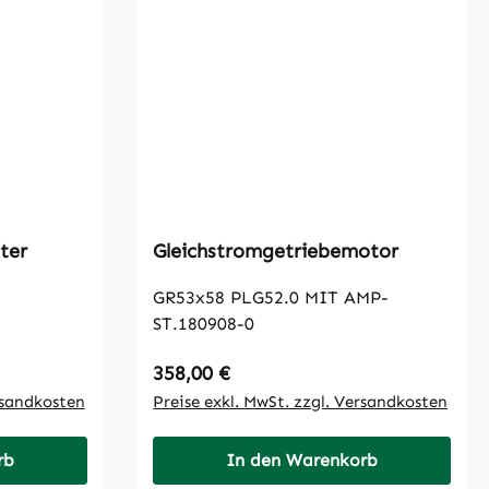
ter
Gleichstromgetriebemotor
GR53x58 PLG52.0 MIT AMP-
ST.180908-0
Regulärer Preis:
358,00 €
rsandkosten
Preise exkl. MwSt. zzgl. Versandkosten
rb
In den Warenkorb