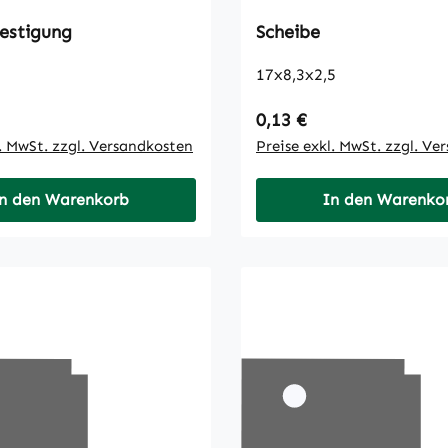
estigung
Scheibe
17x8,3x2,5
 Preis:
Regulärer Preis:
0,13 €
l. MwSt. zzgl. Versandkosten
Preise exkl. MwSt. zzgl. Ve
n den Warenkorb
In den Warenko