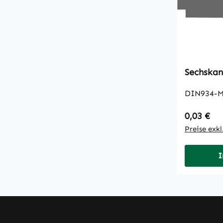
DIN934-M
Regulärer
0,03 €
Preise exk
I