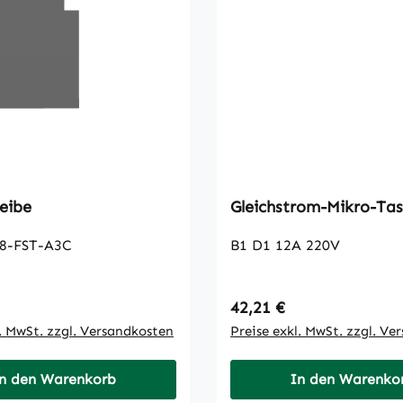
eibe
Gleichstrom-Mikro-Tas
8-FST-A3C
B1 D1 12A 220V
 Preis:
Regulärer Preis:
42,21 €
l. MwSt. zzgl. Versandkosten
Preise exkl. MwSt. zzgl. Ve
n den Warenkorb
In den Warenko