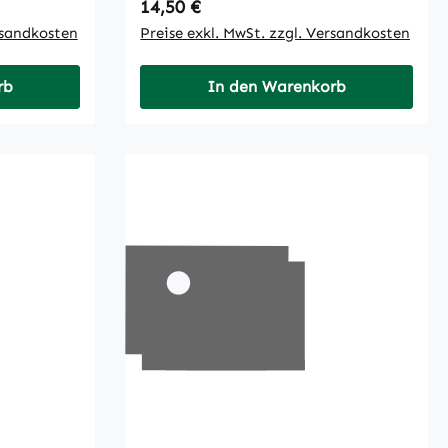
Regulärer Preis:
14,50 €
rsandkosten
Preise exkl. MwSt. zzgl. Versandkosten
rb
In den Warenkorb