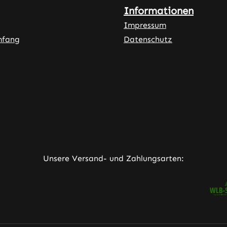
Informationen
Impressum
mfang
Datenschutz
ner Link)
externer Link)
neuem Tab (externer Link)
rner Link)
Unsere Versand- und Zahlungsarten: