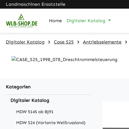
Landmaschinen Ersatzteile
m Hauptinhalt springen
Zur Suche springen
Zur Hauptnavigation springen
Home
Digitaler Katalog
Digitaler Katalog
Case 525
Antriebselemente
Kategorien
Digitaler Katalog
MDW 514S ab BJ91
MDW 524 (Variante Weißrussland)