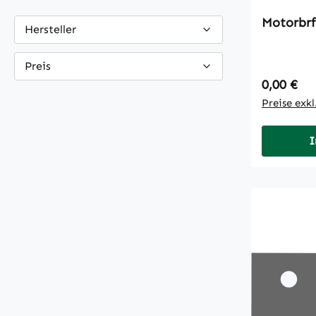
Motorbrf
Hersteller
Preis
Regulärer
0,00 €
Preise exk
I