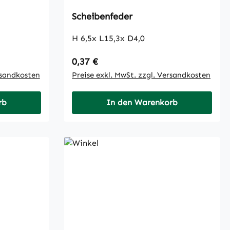
Scheibenfeder
H 6,5x L15,3x D4,0
Regulärer Preis:
0,37 €
rsandkosten
Preise exkl. MwSt. zzgl. Versandkosten
rb
In den Warenkorb