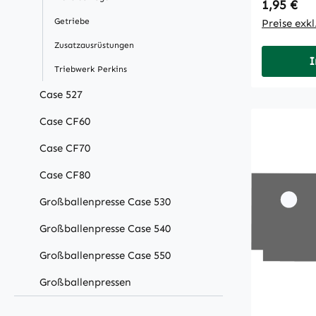
Regulärer
1,95 €
Getriebe
Preise exk
Zusatzausrüstungen
I
Triebwerk Perkins
Case 527
Case CF60
Case CF70
Case CF80
Großballenpresse Case 530
Großballenpresse Case 540
Großballenpresse Case 550
Großballenpressen