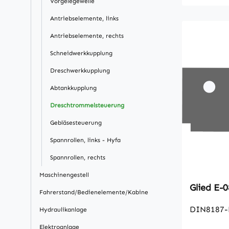
Vorgelegewelle
Antriebselemente, links
Antriebselemente, rechts
Schneidwerkkupplung
Dreschwerkkupplung
Abtankkupplung
Dreschtrommelsteuerung
Gebläsesteuerung
Spannrollen, links - Hyfa
Spannrollen, rechts
Maschinengestell
Glied
Fahrerstand/Bedienelemente/Kabine
DIN8187-
Hydraulikanlage
Elektroanlage