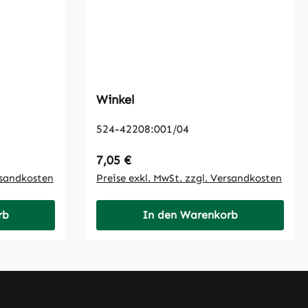
Winkel
524-42208:001/04
Regulärer Preis:
7,05 €
rsandkosten
Preise exkl. MwSt. zzgl. Versandkosten
rb
In den Warenkorb