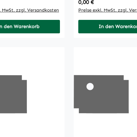
 Preis:
Regulärer Preis:
0,00 €
l. MwSt. zzgl. Versandkosten
Preise exkl. MwSt. zzgl. Ve
n den Warenkorb
In den Warenko