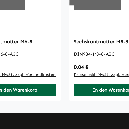
Sechskantmutter M6-8
Sechskantmutter M8-8
6-8-A3C
DIN934-M8-8-A3C
 Preis:
Regulärer Preis:
0,04 €
l. MwSt. zzgl. Versandkosten
Preise exkl. MwSt. zzgl. Ve
n den Warenkorb
In den Warenko