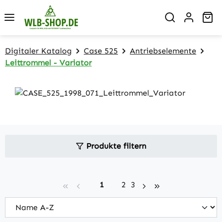
Zum Hauptinhalt springen
Wa
Digitaler Katalog
Case 525
Antriebselemente
Leittrommel - Variator
Produkte filtern
Seite
Seite
Seite
1
2
3