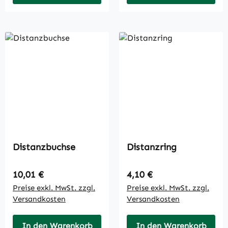
Distanzbuchse
Distanzring
Regulärer Preis:
Regulärer Preis:
10,01 €
4,10 €
Preise exkl. MwSt. zzgl.
Preise exkl. MwSt. zzgl.
Versandkosten
Versandkosten
In den Warenkorb
In den Warenkorb