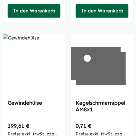
In den Warenkorb
In den Warenkorb
Gewindehülse
Kegelschmiernippel
AM8x1
Regulärer Preis:
Regulärer Preis:
199,61 €
0,71 €
Preise exkl. MwSt. zzgl.
Preise exkl. MwSt. zzgl.