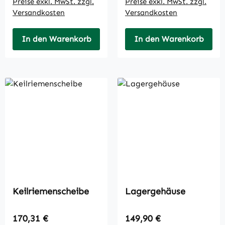
Preise exkl. MwSt. zzgl.
Preise exkl. MwSt. zzgl.
Versandkosten
Versandkosten
In den Warenkorb
In den Warenkorb
Keilriemenscheibe
Lagergehäuse
Regulärer Preis:
Regulärer Preis:
170,31 €
149,90 €