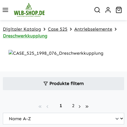
Zum Hauptinhalt springen
Wa
Digitaler Katalog
Case 525
Antriebselemente
Dreschwerkkupplung
Produkte filtern
Seite
Seite
1
2