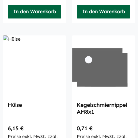
In den Warenkorb
In den Warenkorb
Hülse
Kegelschmiernippel
AM8x1
Regulärer Preis:
Regulärer Preis:
6,15 €
0,71 €
Preise exkl. MwSt. zzgl.
Preise exkl. MwSt. zzgl.