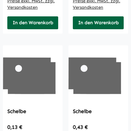
Preise exkl. MwSt. zzgl.
Preise exkl. MwSt. zzgl.
Versandkosten
Versandkosten
In den Warenkorb
In den Warenkorb
Scheibe
Scheibe
Regulärer Preis:
Regulärer Preis:
0,13 €
0,43 €