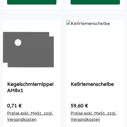
Kegelschmiernippel
Keilriemenscheibe
AM8x1
Regulärer Preis:
Regulärer Preis:
0,71 €
59,60 €
Preise exkl. MwSt. zzgl.
Preise exkl. MwSt. zzgl.
Versandkosten
Versandkosten