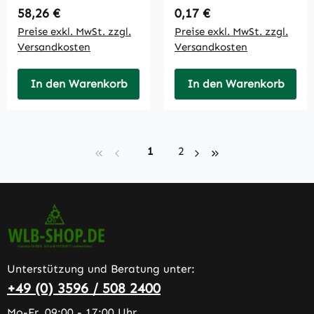
Regulärer Preis:
Regulärer Preis:
58,26 €
0,17 €
Preise exkl. MwSt. zzgl.
Preise exkl. MwSt. zzgl.
Versandkosten
Versandkosten
In den Warenkorb
In den Warenkorb
Seite
Seite
1
2
Unterstützung und Beratung unter:
+49 (0) 3596 / 508 2400
Mo-Fr, 09:00 - 17:00 Uhr