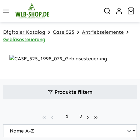
Zum Hauptinhalt springen
Wa
Digitaler Katalog
Case 525
Antriebselemente
Gebläsesteuerung
Produkte filtern
Seite
Seite
1
2