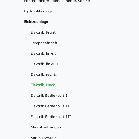
Fahrerstand/Bedienelemente/Kabine
Hydraulikanlage
Elektroanlage
Elektrik, Front
Lampeneinheit
Elektrik, links I
Elektrik, links II
Elektrik, rechts
Elektrik, Heck
Elektrik Bedienpult I
Elektrik Bedienpult II
Elektrik Bedienpult III
Absenkautomatik
Kontrollsystem I