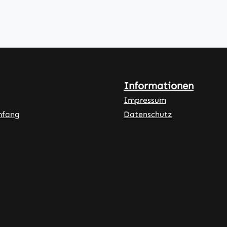
Informationen
Impressum
mfang
Datenschutz
ner Link)
externer Link)
neuem Tab (externer Link)
rner Link)