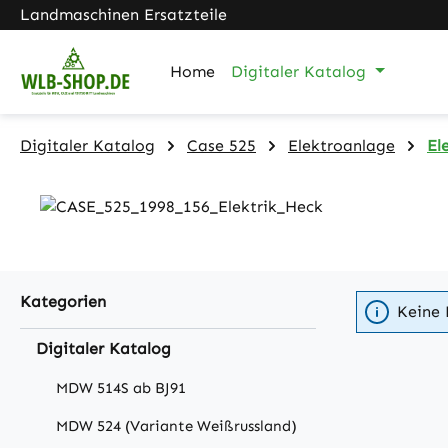
Landmaschinen Ersatzteile
m Hauptinhalt springen
Zur Suche springen
Zur Hauptnavigation springen
Home
Digitaler Katalog
Digitaler Katalog
Case 525
Elektroanlage
El
Kategorien
Keine 
Digitaler Katalog
MDW 514S ab BJ91
MDW 524 (Variante Weißrussland)