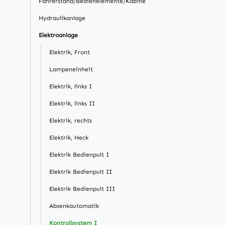
Fahrerstand/Bedienelemente/Kabine
Hydraulikanlage
Elektroanlage
Elektrik, Front
Lampeneinheit
Elektrik, links I
Elektrik, links II
Elektrik, rechts
Elektrik, Heck
Elektrik Bedienpult I
Elektrik Bedienpult II
Elektrik Bedienpult III
Absenkautomatik
Kontrollsystem I