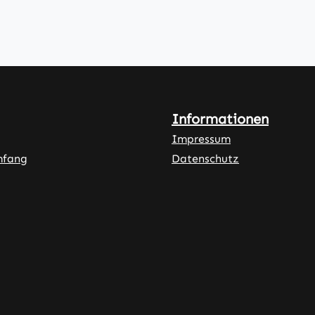
Informationen
Impressum
mfang
Datenschutz
ner Link)
externer Link)
neuem Tab (externer Link)
rner Link)