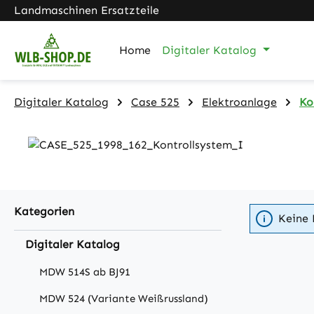
Landmaschinen Ersatzteile
m Hauptinhalt springen
Zur Suche springen
Zur Hauptnavigation springen
Home
Digitaler Katalog
Digitaler Katalog
Case 525
Elektroanlage
Ko
Kategorien
Keine 
Digitaler Katalog
MDW 514S ab BJ91
MDW 524 (Variante Weißrussland)