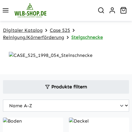
Zum Hauptinhalt springen
Wa
Digitaler Katalog
Case 525
Reinigung/Körnerförderung
Steigschnecke
Produkte filtern