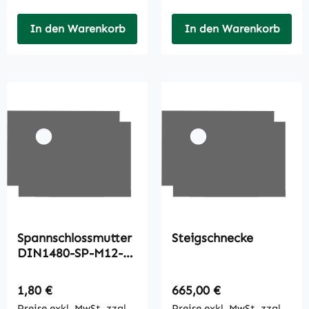
In den Warenkorb
In den Warenkorb
Spannschlossmutter
Steigschnecke
DIN1480-SP-M12-
A3C
Regulärer Preis:
Regulärer Preis:
1,80 €
665,00 €
Preise exkl. MwSt. zzgl.
Preise exkl. MwSt. zzgl.